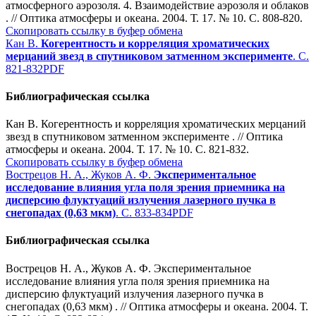
атмосферного аэрозоля. 4. Взаимодействие аэрозоля и облаков
. // Оптика атмосферы и океана. 2004. Т. 17. № 10. С. 808-820.
Скопировать ссылку в буфер обмена
Кан В.
Когерентность и корреляция хроматических
мерцаний звезд в спутниковом затменном эксперименте
. С.
821-832
PDF
Библиографическая ссылка
Кан В. Когерентность и корреляция хроматических мерцаний
звезд в спутниковом затменном эксперименте . // Оптика
атмосферы и океана. 2004. Т. 17. № 10. С. 821-832.
Скопировать ссылку в буфер обмена
Вострецов Н. А., Жуков А. Ф.
Экспериментальное
исследование влияния угла поля зрения приемника на
дисперсию флуктуаций излучения лазерного пучка в
снегопадах (0,63 мкм)
. С. 833-834
PDF
Библиографическая ссылка
Вострецов Н. А., Жуков А. Ф. Экспериментальное
исследование влияния угла поля зрения приемника на
дисперсию флуктуаций излучения лазерного пучка в
снегопадах (0,63 мкм) . // Оптика атмосферы и океана. 2004. Т.