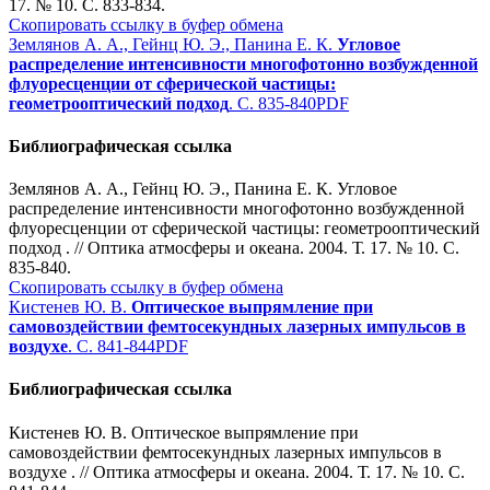
17. № 10. С. 833-834.
Скопировать ссылку в буфер обмена
Землянов А. А., Гейнц Ю. Э., Панина Е. К.
Угловое
распределение интенсивности многофотонно возбужденной
флуоресценции от сферической частицы:
геометрооптический подход
. С. 835-840
PDF
Библиографическая ссылка
Землянов А. А., Гейнц Ю. Э., Панина Е. К. Угловое
распределение интенсивности многофотонно возбужденной
флуоресценции от сферической частицы: геометрооптический
подход . // Оптика атмосферы и океана. 2004. Т. 17. № 10. С.
835-840.
Скопировать ссылку в буфер обмена
Кистенев Ю. В.
Оптическое выпрямление при
самовоздействии фемтосекундных лазерных импульсов в
воздухе
. С. 841-844
PDF
Библиографическая ссылка
Кистенев Ю. В. Оптическое выпрямление при
самовоздействии фемтосекундных лазерных импульсов в
воздухе . // Оптика атмосферы и океана. 2004. Т. 17. № 10. С.