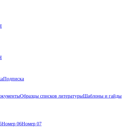
Н
Н
ка
Подписка
окументы
Образцы списков литературы
Шаблоны и гайды
5
Номер 06
Номер 07