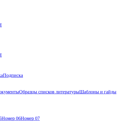
Н
Н
ка
Подписка
окументы
Образцы списков литературы
Шаблоны и гайды
5
Номер 06
Номер 07