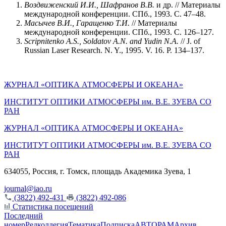
Воздвиженский И.И., Шафранов В.В.
и др. // Материалы
международной конференции. СПб., 1993. С. 47–48.
Масычев В.И., Гаращенко Т.И.
// Материалы
международной конференции. СПб., 1993. С. 126–127.
Scripnitenko A.S., Soldatov A.N. and Yudin N.A.
// J. of
Russian Laser Research. N. Y., 1995. V. 16. P. 134–137.
ЖУРНАЛ «ОПТИКА АТМОСФЕРЫ И ОКЕАНА»
ИНСТИТУТ ОПТИКИ АТМОСФЕРЫ им. В.Е. ЗУЕВА СО
РАН
ЖУРНАЛ «ОПТИКА АТМОСФЕРЫ И ОКЕАНА»
ИНСТИТУТ ОПТИКИ АТМОСФЕРЫ
им.
В.Е. ЗУЕВА СО
РАН
634055, Россия, г. Томск, площадь Академика Зуева, 1
journal@iao.ru
(3822) 492-431
(3822) 492-086
Статистика посещений
Последний
номер
Редколлегия
Тематика
Подписка
АВТОРАМ
Архив