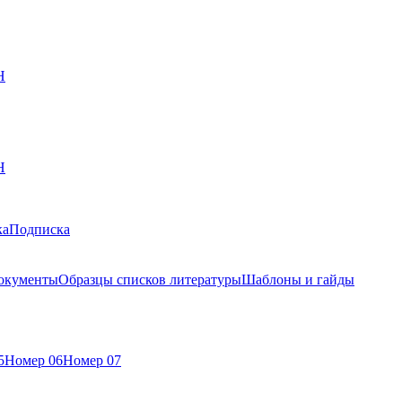
Н
Н
ка
Подписка
окументы
Образцы списков литературы
Шаблоны и гайды
5
Номер 06
Номер 07