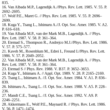
835.
16. Van Albada M.P., Lagendijk A.//Phys. Rev. Lett. 1985. V. 55. P.
2692–2695.
17. Wolf P.E., Maret G. // Phys. Rev. Lett. 1985. V. 55. P. 2696–
2699.
18. Kuga Y., Tsang L., Ishimaru A.//J. Opt. Soc. Amer. 1985. V. A2.
P. 616–618.
19. Van Albada M.P., van der Mark M.B., Lagendijk A. // Phys.
Rev. Lett. 1987. V. 58. P. 361–364.
20. Etemad S., Thompson R., Andrejco M.J.//Phys. Rev. Lett. 1986.
V. 57. P. 575–577.
21. Kaveh M., Rosenblum M., Edrei I., Freund I.//Phys. Rev. Lett.
1986. V. 57. P. 2049–2052.
22. Van Albada M.P., van der Mark M.B., Lagendijk A. // Phys.
Rev. Lett. 1987. V. 58. P. 361–364.
23. Etemad S // Phys. Rev. 1988. V. B37. P. 3652–3653.
24. Kuga Y., Ishimaru A. // Appl. Opt. 1989. V. 28. P. 2165–2169.
25. Tsang L., Ishimaru A. //J. Opt. Soc. Amer. 1984. V. A1. P. 836–
839.
26. Ishimaru A., Tsang L. //J. Opt. Soc. Amer. 1988. V. A5. P. 228–
236.
27. Mandt C.E., Tsang L. //J. Opt. Soc. Amer. 1992. V. A9. P.
2246–2251.
28. Akkermans E., Wolf P.E., Maynard R. // Phys. Rev. Lett. 1986.
V. 56. P. 1471–1474.