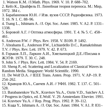
1. Watson K.M. //J.Math. Phys. 1969. V. 10. P. 688–702.
2. Кейз К., Цвайфель П. Линейная теория переноса. М.: Мир,
1972. 384 с.
3. Барабаненков Ю.Н. // Изв. вузов СССР. Радиофизика. 1973.
Т. 16. N 1. С. 88–96.
4. Tsang L., Ishimaru A. //J. Opt. Soc. Amer. 1985. V. A2. P. 1331–
1338.
5. Боровой А.Г. // Оптика атмосферы. 1991. Т. 4. № 5. С. 458–
461.
6. Anderson P.W. // Phys. Rev. 1958. V. B109. P. 1492.
7. Abrahams E., Anderson P.W., Lichiardello D.C., Ramakrishnan
T.V. // Phys. Rev. Lett. 1979. V. 42. P. 673.
8. Горьков Л.П., Ларкин А.И., Хмельницкий Д.Е.//Письма в
ЖЭТФ. 1979. Т. 30. С. 248.
9. John S. // Phys. Rev. Lett. 1984. V. 54. P. 2169.
10. Sheng P., ed. Scattering and Localization of Classical Waves in
Random Media. Singapure: World Scientific. 1990.
11. De Wolf D.A. // IEEE Trans. Anten. Prop. 1971. V. AP–19. P.
254–262.
12. Кравцов Ю.А., Саичев А.И. // УФН. 1982. Т. 137. С. 501–
528.
13. Barabanenkov Yu.N., Kravtsov Yu.A., Ozrin V.D., Saichev A.I.
// Progress in Optics, ed. E.Wolf. V. 29. Amsterdam: Elsevier. 1991.
14. Kravtsov Yu.A. // Rep. Prog. Phys. 1992. P. 39–112.
15. Kuga Y., Ishimaru A. //J. Opt. Soc. Amer. 1984. V. A1. P. 831–