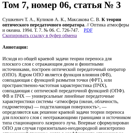
Том 7, номер 06, статья № 3
Сушкевич Т. А., Куликов А. К., Максакова С. В.
К теории
оптического передаточного оператора
. // Оптика атмосферы
и океана. 1994. Т. 7. № 06. С. 726-747.
PDF
Скопировать ссылку в буфер обмена
Аннотация:
Исходя из общей краевой задачи теории переноса для
плоского слоя с отражающим дном и финитными
источниками, построен оптический передаточный оператор
(ОПО). Ядром ОПО является функция влияния (ФВ),
совпадающая с функцией размытия точки (ФРТ), или
пространственно-частотная характеристика (ПЧХ),
совпадающая с оптической передаточной функцией (ОПФ).
ФВ и ПЧХ — универсальные линейные передаточные
характеристики системы <атмосфера (океан, облачность,
гидрометеоры) — подстилающая поверхность>, —
определяются как решение краевой задачи теории переноса
для плоского слоя с неотражающими границами и источником
типа стационарного лазерного луча. Впервые сформулирован
ОПО для случая горизонтально-неоднородной анизотропно