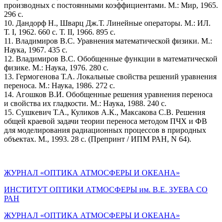
производных с постоянными коэффициентами. М.: Мир, 1965.
296 с.
10. Дандорф Н., Шварц Дж.Т. Линейные операторы. М.: ИЛ.
Т. I, 1962. 660 с. Т. II, 1966. 895 с.
11. Владимиров В.С. Уравнения математической физики. М.:
Наука, 1967. 435 с.
12. Владимиров В.С. Обобщенные функции в математической
физике. М.: Наука, 1976. 280 с.
13. Гермогеновa Т.А. Локальные свойства решений уравнения
переноса. М.: Наука, 1986. 272 с.
14. Агошков В.И. Обобщенные решения уравнения переноса
и свойства их гладкости. М.: Наука, 1988. 240 с.
15. Сушкевич Т.А., Куликов А.К., Максакова С.В. Решения
общей краевой задачи теории переноса методом ПЧХ и ФВ
для моделирования радиационных процессов в природных
объектах. М., 1993. 28 с. (Препринт / ИПМ РАН, N 64).
ЖУРНАЛ «ОПТИКА АТМОСФЕРЫ И ОКЕАНА»
ИНСТИТУТ ОПТИКИ АТМОСФЕРЫ им. В.Е. ЗУЕВА СО
РАН
ЖУРНАЛ «ОПТИКА АТМОСФЕРЫ И ОКЕАНА»