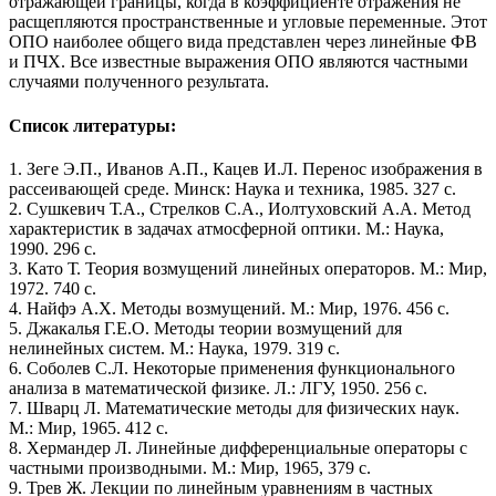
отражающей границы, когда в коэффициенте отражения не
расщепляются пространственные и угловые переменные. Этот
ОПО наиболее общего вида представлен через линейные ФВ
и ПЧХ. Все известные выражения ОПО являются частными
случаями полученного результата.
Список литературы:
1. Зеге Э.П., Иванов А.П., Кацев И.Л. Перенос изображения в
рассеивающей среде. Минск: Наука и техника, 1985. 327 с.
2. Сушкевич Т.А., Стрелков С.А., Иолтуховский А.А. Метод
характеристик в задачах атмосферной оптики. М.: Наука,
1990. 296 с.
3. Като Т. Теория возмущений линейных операторов. М.: Мир,
1972. 740 с.
4. Найфэ А.Х. Методы возмущений. М.: Мир, 1976. 456 с.
5. Джакалья Г.Е.О. Методы теории возмущений для
нелинейных систем. М.: Наука, 1979. 319 с.
6. Соболев С.Л. Некоторые применения функционального
анализа в математической физике. Л.: ЛГУ, 1950. 256 с.
7. Шварц Л. Математические методы для физических наук.
М.: Мир, 1965. 412 с.
8. Хермандер Л. Линейные дифференциальные операторы с
частными производными. М.: Мир, 1965, 379 с.
9. Трев Ж. Лекции по линейным уравнениям в частных