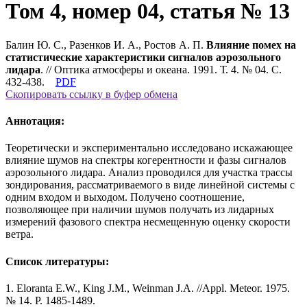
Том 4, номер 04, статья № 13
Балин Ю. С., Разенков И. А., Ростов А. П.
Влияние помех на
статистические характеристики сигналов аэрозольного
лидара
. // Оптика атмосферы и океана. 1991. Т. 4. № 04. С.
432-438.
PDF
Скопировать ссылку в буфер обмена
Аннотация:
Теоретически и экспериментально исследовано искажающее
влияние шумов на спектры когерентности и фазы сигналов
аэрозольного лидара. Анализ проводился для участка трассы
зондирования, рассматриваемого в виде линейной системы с
одним входом и выходом. Получено соотношение,
позволяющее при наличии шумов получать из лидарных
измерений фазового спектра несмещенную оценку скорости
ветра.
Список литературы:
1. Еlorantа Е.W., King J.М., Weinman J.A. //Appl. Meteor. 1975.
№ 14. Р. 1485-1489.