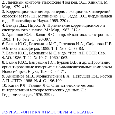
2. Лазерный контроль атмосфсры /Под ред. Э.Д. Хинкли. М.:
Мир, 1979. 416 с.
3. Корреляционные методы лазерно-локационных измерений
скорости ветра / Г.Г. Матвиенко, Г.О. Задде, Э.С. Фердинандов
и др. Новосибирск: Наука, 1985. 220 с.
4. Бендат Дж., Пирсол А. Применение корреляционного и
спектрального анализа. М.: Мир, 1983. 312 с.
5. Аршинов Ю.Ф., Балин Ю.С. и др. //Квантовая электроника.
1983. Т. 10. № 2. С. 390-397.
6. Балин Ю.С., Беленький М.С., Разенков И.А., Сафонова Н.В.
//Оптика атмосфе-ры. 1988. Т. 1. № 8. С. 77-83.
7. Балин Ю.С., Беленький М.С. и др. //Изв. АН СССР. Сер.
ФАО. 1986. Т. 22. № 10. С. 1060-1063.
8. Балин Ю.С., Байрашин Г.С., Бурков В.В. и др. //Проблемно-
ориентированные измери-тельно-вычислительные комплексы.
Новосибирск: Наука, 1986. С. 65-71.
9. Анисимов М.В., Монастырный Е.А., Патрушев Г.Я., Ростов
А.П. //ПТЭ. 1988. № 4. С. 196-199.
10. Каган Р.Л., Гандин Л.С. Статистические методы
интерпретации метеорологических данных. Л.:
Гидрометеоиздат, 1976. 359 с.
ЖУРНАЛ «ОПТИКА АТМОСФЕРЫ И ОКЕАНА»