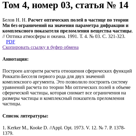
Том 4, номер 03, статья № 14
Белов Н. Н.
Расчет оптических полей в частице по теории
Ми без ограничений на значения параметра дифракции и
комплексного показателя преломления вещества частицы
.
// Оптика атмосферы и океана. 1991. Т. 4. № 03. С. 321-323.
PDF
Скопировать ссылку в буфер обмена
Аннотация:
Построен алгоритм расчета отношения сферических функций
Риккати-Бесселя первого рода для двух значений
комплексного аргумента. Это позволило построить систему
уравнений расчета по теории Ми оптических полей в объеме
сферической частицы, которая снимает все ограничения на
размеры частицы и комплексный показатель преломления
частицы.
Список литературы:
1. Kerker М., Коokе D. //Appl. Opt. 1973. V. 12. № 7. P. 1378-
1379.