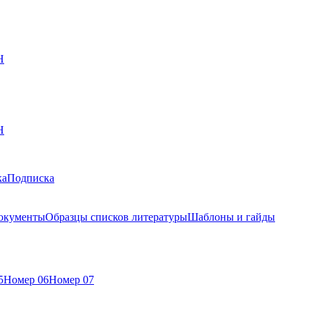
Н
Н
ка
Подписка
окументы
Образцы списков литературы
Шаблоны и гайды
5
Номер 06
Номер 07