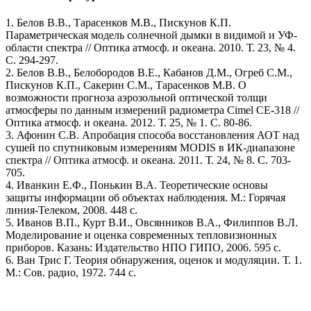
1. Белов В.В., Тарасенков М.В., Пискунов К.П.
Параметрическая модель солнечной дымки в видимой и УФ-
области спектра // Оптика атмосф. и океана. 2010. Т. 23, № 4.
С. 294-297.
2. Белов В.В., Белобородов В.Е., Кабанов Д.М., Огреб С.М.,
Пискунов К.П., Сакерин С.М., Тарасенков М.В. О
возможности прогноза аэрозольной оптической толщи
атмосферы по данным измерений радиометра Cimel СЕ-318 //
Оптика атмосф. и океана. 2012. Т. 25, № 1. С. 80-86.
3. Афонин С.В. Апробация способа восстановления АОТ над
сушей по спутниковым измерениям MODIS в ИК-диапазоне
спектра // Оптика атмосф. и океана. 2011. Т. 24, № 8. С. 703-
705.
4. Иванкин Е.Ф., Понькин В.А. Теоретические основы
защиты информации об объектах наблюдения. М.: Горячая
линия-Телеком, 2008. 448 с.
5. Иванов В.П., Курт В.И., Овсянников В.А., Филиппов В.Л.
Моделирование и оценка современных тепловизионных
приборов. Казань: Издательство НПО ГИПО, 2006. 595 с.
6. Ван Трис Г. Теория обнаружения, оценок и модуляции. Т. 1.
М.: Сов. радио, 1972. 744 с.