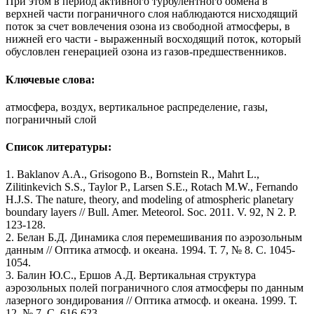
При этом в период активного турбулентного обмена в
верхней части пограничного слоя наблюдаются нисходящий
поток за счет вовлечения озона из свободной атмосферы, в
нижней его части - выраженный восходящий поток, который
обусловлен генерацией озона из газов-предшественников.
Ключевые слова:
атмосфера, воздух, вертикальное распределение, газы,
пограничный слой
Список литературы:
1. Baklanov A.A., Grisogono B., Bornstein R., Mahrt L.,
Zilitinkevich S.S., Taylor P., Larsen S.E., Rotach M.W., Fernando
H.J.S. The nature, theory, and modeling of atmospheric planetary
boundary layers // Bull. Amer. Meteorol. Soc. 2011. V. 92, N 2. Р.
123-128.
2. Белан Б.Д. Динамика слоя перемешивания по аэрозольным
данным // Оптика атмосф. и океана. 1994. Т. 7, № 8. С. 1045-
1054.
3. Балин Ю.С., Ершов А.Д. Вертикальная структура
аэрозольных полей пограничного слоя атмосферы по данным
лазерного зондирования // Оптика атмосф. и океана. 1999. Т.
12, № 7. С. 616-623.