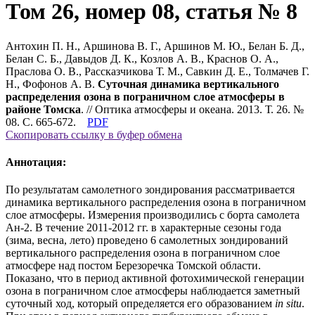
Том 26, номер 08, статья № 8
Антохин П. Н., Аршинова В. Г., Аршинов М. Ю., Белан Б. Д.,
Белан С. Б., Давыдов Д. К., Козлов А. В., Краснов О. А.,
Праслова О. В., Рассказчикова Т. М., Савкин Д. Е., Толмачев Г.
Н., Фофонов А. В.
Суточная динамика вертикального
распределения озона в пограничном слое атмосферы в
районе Томска
. // Оптика атмосферы и океана. 2013. Т. 26. №
08. С. 665-672.
PDF
Скопировать ссылку в буфер обмена
Аннотация:
По результатам самолетного зондирования рассматривается
динамика вертикального распределения озона в пограничном
слое атмосферы. Измерения производились с борта самолета
Ан-2. В течение 2011-2012 гг. в характерные сезоны года
(зима, весна, лето) проведено 6 самолетных зондирований
вертикального распределения озона в пограничном слое
атмосфере над постом Березоречка Томской области.
Показано, что в период активной фотохимической генерации
озона в пограничном слое атмосферы наблюдается заметный
суточный ход, который определяется его образованием
in situ
.