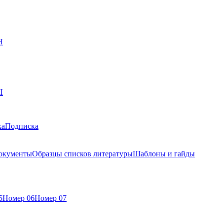
Н
Н
ка
Подписка
окументы
Образцы списков литературы
Шаблоны и гайды
5
Номер 06
Номер 07