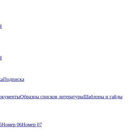
Н
Н
ка
Подписка
окументы
Образцы списков литературы
Шаблоны и гайды
5
Номер 06
Номер 07