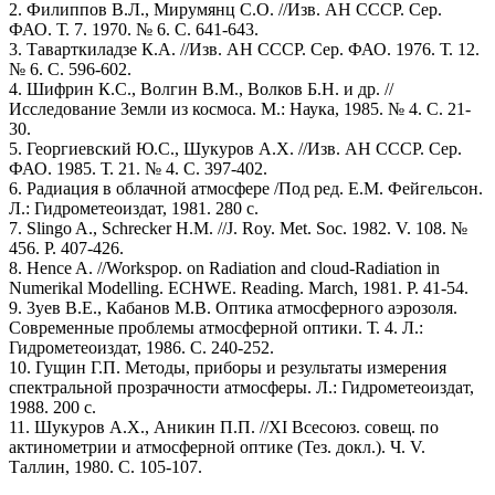
2. Филиппов В.Л., Мирумянц С.О. //Изв. АН СССР. Сер.
ФАО. Т. 7. 1970. № 6. С. 641-643.
3. Таварткиладзе К.А. //Изв. АН СССР. Сер. ФАО. 1976. Т. 12.
№ 6. С. 596-602.
4. Шифрин К.С., Волгин В.М., Волков Б.Н. и др. //
Исследование Земли из космоса. М.: Наука, 1985. № 4. С. 21-
30.
5. Георгиевский Ю.С., Шукуров А.Х. //Изв. АН СССР. Сер.
ФАО. 1985. Т. 21. № 4. С. 397-402.
6. Радиация в облачной атмосфере /Под ред. Е.М. Фейгельсон.
Л.: Гидрометеоиздат, 1981. 280 с.
7. Slingo A., Schrecker Н.M. //J. Roy. Met. Soc. 1982. V. 108. №
456. P. 407-426.
8. Hence A. //Workspop. on Radiation and cloud-Radiation in
Numerikal Modelling. ECHWE. Reading. March, 1981. P. 41-54.
9. 3уeв В.E., Кабанов М.В. Оптика атмосферного аэрозоля.
Современные проблемы атмосферной оптики. Т. 4. Л.:
Гидрометеоиздат, 1986. С. 240-252.
10. Гущин Г.П. Методы, приборы и результаты измерения
спектральной прозрачности атмосферы. Л.: Гидрометеоиздат,
1988. 200 с.
11. Шукуров А.X., Аникин П.П. //XI Всесоюз. совещ. по
актинометрии и атмосферной оптике (Тез. докл.). Ч. V.
Таллин, 1980. С. 105-107.