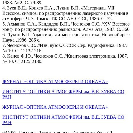
1983. № 2. С. 79-89.
4. 3уев В.Е., Коняев П.А., Лукин В.П. //Материалы VII
Всесоюз. симпоз. по распространению лазерного излучения в
атмосфере. Ч. 3. Томск: ТФ СО АН СССР, 1986. С. 75.
5. Ахманов С.А., Кандидов В.П., Чесноков С.С. //XV Всесоюз.
конф. по распространению радиоволн. Алма-Ата, 1987. С. 366.
6. Лукин В.П. Адаптивная атмосферная оптика. Новосибирск:
Наука ,1986. 286 с.
7. Чесноков С.С. //Изв. вузов. СССР. Сер. Радиофизика. 1987.
№ 10. С. 1213-1216.
8. Канев Ф.Ю., Чесноков С.С. //Квантовая электроника. 1987.
№ 10. С. 2125-2130.
ЖУРНАЛ «ОПТИКА АТМОСФЕРЫ И ОКЕАНА»
ИНСТИТУТ ОПТИКИ АТМОСФЕРЫ им. В.Е. ЗУЕВА СО
РАН
ЖУРНАЛ «ОПТИКА АТМОСФЕРЫ И ОКЕАНА»
ИНСТИТУТ ОПТИКИ АТМОСФЕРЫ
им.
В.Е. ЗУЕВА СО
РАН
634055, Россия, г. Томск, площадь Академика Зуева, 1