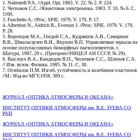
1. Nahrstedt P.A. //Appl. Opt. 1983. V. 22. № 2. Р. 224.
2. Чесноков С.С. //Квантовая электроника. 1983. Т. 10. № 6. С.
1160.
3. Fuschetto A. //Proс. SPIE. 1979. V. 179. P. 17.
4. Albertion N., Aidrich R., Everson J. //Proc. SPIE. 1979. V. 179.
P. 28.
5. Воронцов M.А., Гнедой С.А., Кудряшов А.В., Самаркин
В.В., Шмальгаузен В.И., Якунин В.П. Управляемые зеркала на
основе полупассивных биморфных пьезоэлементов. г.
Шатура, 1987, 29 с. (Препринт/НИЦЕЛ АН СССР, № 29).
6. Выслоух В.А., Кандидов В.П., Чесноков С.С., Шленов С.А.
// Изв. вузов. Физика. 1985. № 11. С. 30.
7. Огибалов П.М. Изгиб, устойчивость и колебания пластинок
//М.: Изд-во МГУ,1958. 389 с.
ЖУРНАЛ «ОПТИКА АТМОСФЕРЫ И ОКЕАНА»
ИНСТИТУТ ОПТИКИ АТМОСФЕРЫ им. В.Е. ЗУЕВА СО
РАН
ЖУРНАЛ «ОПТИКА АТМОСФЕРЫ И ОКЕАНА»
ИНСТИТУТ ОПТИКИ АТМОСФЕРЫ
им.
В.Е. ЗУЕВА СО