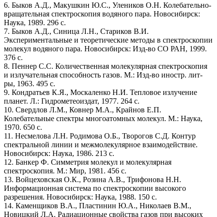
6. Быков А.Д., Макушкин Ю.С., Улеников О.Н. Колебательно-
вращательная спектроскопия водяного пара. Новосибирск:
Наука, 1989. 296 с.
7. Быков А.Д., Синица Л.Н., Стариков В.И.
Экспериментальные и теоретические методы в спектроскопии
молекул водяного пара. Новосибирск: Изд-во СО РАН, 1999.
376 с.
8. Пеннер С.С. Количественная молекулярная спектроскопия
и излучательная способность газов. М.: Изд-во иностр. лит-
ры, 1963. 495 с.
9. Кондратьев К.Я., Москаленко Н.И. Тепловое излучение
планет. Л.: Гидрометеоиздат, 1977. 264 с.
10. Свердлов Л.М., Ковнер М.А., Крайнов Е.П.
Колебательные спектры многоатомных молекул. М.: Наука,
1970. 650 с.
11. Несмелова Л.Н. Родимова О.Б., Творогов С.Д. Контур
спектральной линии и межмолекулярное взаимодействие.
Новосибирск: Наука, 1986. 213 c.
12. Банкер Ф. Симметрия молекул и молекулярная
спектроскопия. М.: Мир, 1981. 456 с.
13. Войцеховская О.К., Розина А.В., Трифонова Н.Н.
Информационная система по спектроскопии высокого
разрешения. Новосибирск: Наука, 1988. 150 с.
14. Каменщиков В.А., Пластинин Ю.А., Николаев В.М.,
Новицкий Л.А. Радиационные свойства газов при высоких