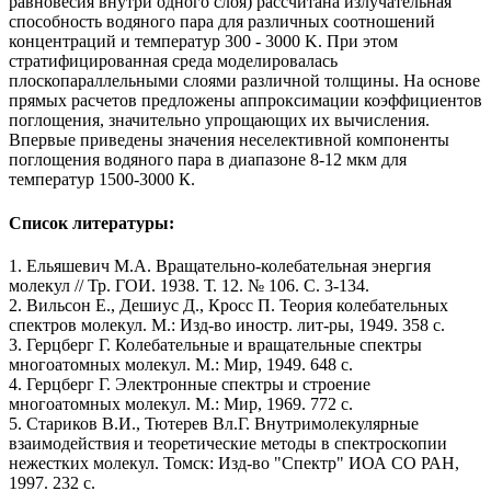
равновесия внутри одного слоя) рассчитана излучательная
способность водяного пара для различных соотношений
концентраций и температур 300 - 3000 K. При этом
стратифицированная среда моделировалась
плоскопараллельными слоями различной толщины. На основе
прямых расчетов предложены аппроксимации коэффициентов
поглощения, значительно упрощающих их вычисления.
Впервые приведены значения неселективной компоненты
поглощения водяного пара в диапазоне 8-12 мкм для
температур 1500-3000 К.
Список литературы:
1. Ельяшевич М.А. Вращательно-колебательная энергия
молекул // Тр. ГОИ. 1938. Т. 12. № 106. С. 3-134.
2. Вильсон Е., Дешиус Д., Кросс П. Теория колебательных
спектров молекул. М.: Изд-во иностр. лит-ры, 1949. 358 с.
3. Герцберг Г. Колебательные и вращательные спектры
многоатомных молекул. М.: Мир, 1949. 648 с.
4. Герцберг Г. Электронные спектры и строение
многоатомных молекул. М.: Мир, 1969. 772 с.
5. Стариков В.И., Тютерев Вл.Г. Внутримолекулярные
взаимодействия и теоретические методы в спектроскопии
нежестких молекул. Томск: Изд-во "Спектр" ИОА СО РАН,
1997. 232 с.