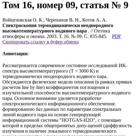
Том 16, номер 09, статья № 9
Войцеховская О. К., Черепанов В. Н., Котов А. А.
Спектроскопия термодинамически неоднородного
высокотемпературного водяного пара
. // Оптика
атмосферы и океана. 2003. Т. 16. № 09. С. 835-845.
PDF
Скопировать ссылку в буфер обмена
Аннотация:
Рассматривается современное состояние исследований ИК-
спектра высокотемпературного (Т < 3000 К) и
термодинамически неоднородного водяного пара.
Обсуждаются физические модели описания (в рамках прямых
расчетов line by line) коэффициентов поглощения и
излучательной способности высокотемпературного водяного
пара. Основное внимание уделяется разработке
спектроскопического информационного обеспечения:
формированию баз данных по параметрам спектральных
линий водяного пара на основе генерирующей
информационной системы "HOTGAS-H2O", с помощью
которой в пределах общепринятых допу-щений (диффузность
излучения и наличие локального термодинамического