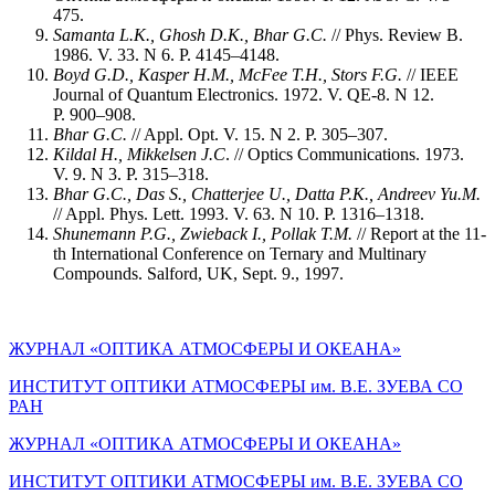
475.
Samanta L.K., Ghosh D.K., Bhar G.C.
// Phys. Review B.
1986. V. 33. N 6. P. 4145–4148.
Boyd G.D., Kasper H.M., McFee T.H., Stors F.G.
// IEEE
Journal of Quantum Electronics. 1972. V. QE-8. N 12.
P. 900–908.
Bhar G.C.
// Appl. Opt. V. 15. N 2. P. 305–307.
Kildal H., Mikkelsen J.C
. // Optics Communications. 1973.
V. 9. N 3. P. 315–318.
Bhar G.C., Das S., Chatterjee U., Datta P.K., Andreev Yu.M.
// Appl. Phys. Lett. 1993. V. 63. N 10. P. 1316–1318.
Shunemann P.G., Zwieback I., Pollak T.M.
// Report at the 11-
th International Conference on Ternary and Multinary
Compounds. Salford, UK, Sept. 9., 1997.
ЖУРНАЛ «ОПТИКА АТМОСФЕРЫ И ОКЕАНА»
ИНСТИТУТ ОПТИКИ АТМОСФЕРЫ им. В.Е. ЗУЕВА СО
РАН
ЖУРНАЛ «ОПТИКА АТМОСФЕРЫ И ОКЕАНА»
ИНСТИТУТ ОПТИКИ АТМОСФЕРЫ
им.
В.Е. ЗУЕВА СО