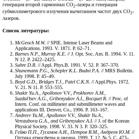
генерация второй гармоники СО
-лазера и генерация
2
субмиллиметрового излучения вычитанием частот двух СО
-
2
лазеров.
Список литературы:
McGeoch M.W.
// SPIE. Intense Laser Beams and
Applications. 1993. V. 1871. P. 62–71.
Barnes N.P., Murray K.E.
// J. Opt. Soc. Am. B. 1994. V. 11.
N 12. P. 2422–2425.
Suhre D.R.
// Appl. Phys.B. 1991. V. 52. P. 367–370.
Shunemann P.G., Schepler K.L. Budni P.A.
// MRS Bulletin.
July 1998. P. 45–49.
Boyd G.D., Bridges T.J., Patel C.K.N.
// Appl.Phys. 1972.
V. 21. N 11. P. 553–555.
Shakir Yu.A., Apollonov V.V., Prokhorov A.M.,
Suzdal’tsev A.G., Gribenyukov A.I., Bocquet R.
// Proc. of
Intern. Conf. on millimeter and submillimeter waves and
applications III. Denver, Co., 1996. P. 163–167.
Andreev Yu.M., Apollonov V.V., Shakir Yu.A.,
Verozubova G.A., and Gribenyukov A.I.
// J. of the Korean
Physical Society. 1998. V. 33. N 3. P. 320–325.
Гейко П.П., Гусамов А.И., Петров В.М., Андреев Ю.М.
//
Оптика атмосферы и океана. 1999. Т. 12. № 5. С. 473–