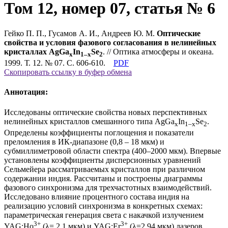
Том 12, номер 07, статья № 6
Гейко П. П., Гусамов А. И., Андреев Ю. М.
Оптические
свойства и условия фазового согласования в нелинейных
кристаллах AgGa
In
Se
. // Оптика атмосферы и океана.
x
1–x
2
1999. Т. 12. № 07. С. 606-610.
PDF
Скопировать ссылку в буфер обмена
Аннотация:
Исследованы оптические свойства новых перспективных
нелинейных кристаллов смешанного типа AgGa
In
Se
.
x
1–х
2
Определены коэффициенты поглощения и показатели
преломления в ИК-диапазоне (0,8 – 18 мкм) и
субмиллиметровой области спектра (400–2000 мкм). Впервые
установлены коэффициенты дисперсионных уравнений
Сельмейера рассматриваемых кристаллов при различном
содержании индия. Рассчитаны и построены диаграммы
фазового синхронизма для трехчастотных взаимодействий.
Исследовано влияние процентного состава индия на
реализацию условий синхронизма в конкретных схемах:
параметрическая генерация света с накачкой излучением
3+
3+
YAG:Ho
(λ= 2,1 мкм) и YAG:Er
(λ=2,94 мкм) лазеров,