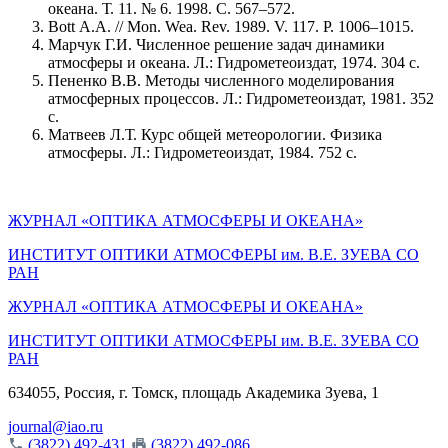
океана. Т. 11. № 6. 1998. С. 567–572.
Bott A.A. // Mon. Wea. Rev. 1989. V. 117. P. 1006–1015.
Марчук Г.И. Численное решение задач динамики
атмосферы и океана. Л.: Гидрометеоиздат, 1974. 304 с.
Пененко В.В. Методы численного моделирования
атмосферных процессов. Л.: Гидрометеоиздат, 1981. 352
с.
Матвеев Л.Т. Курс общей метеорологии. Физика
атмосферы. Л.: Гидрометеоиздат, 1984. 752 с.
ЖУРНАЛ «ОПТИКА АТМОСФЕРЫ И ОКЕАНА»
ИНСТИТУТ ОПТИКИ АТМОСФЕРЫ им. В.Е. ЗУЕВА СО
РАН
ЖУРНАЛ «ОПТИКА АТМОСФЕРЫ И ОКЕАНА»
ИНСТИТУТ ОПТИКИ АТМОСФЕРЫ
им.
В.Е. ЗУЕВА СО
РАН
634055, Россия, г. Томск, площадь Академика Зуева, 1
journal@iao.ru
(3822) 492-431
(3822) 492-086