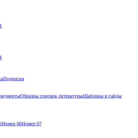
Н
Н
ка
Подписка
окументы
Образцы списков литературы
Шаблоны и гайды
5
Номер 06
Номер 07