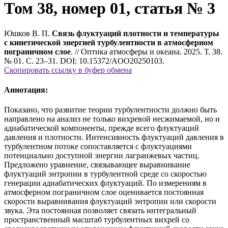
Том 38, номер 01, статья № 3
Юшков В. П.
Связь флуктуаций плотности и температуры
с кинетической энергией турбулентности в атмосферном
пограничном слое
. // Оптика атмосферы и океана. 2025. Т. 38.
№ 01. С. 23–31. DOI: 10.15372/AOO20250103.
Скопировать ссылку в буфер обмена
Аннотация:
Показано, что развитие теории турбулентности должно быть
направлено на анализ не только вихревой несжимаемой, но и
адиабатической компоненты, прежде всего флуктуаций
давления и плотности. Интенсивность флуктуаций давления в
турбулентном потоке сопоставляется с флуктуациями
потенциально доступной энергии лагранжевых частиц.
Предложено уравнение, связывающее выравнивание
флуктуаций энтропии в турбулентной среде со скоростью
генерации адиабатических флуктуаций. По измерениям в
атмосферном пограничном слое оценивается постоянная
скорости выравнивания флуктуаций энтропии или скорости
звука. Эта постоянная позволяет связать интегральный
пространственный масштаб турбулентных вихрей со