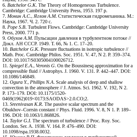
6.
Batchelor G.K
. The Theory of Homogeneous Turbulence.
Cambridge: Cambridge University Press, 1953. 197 р.
7.
Монин А.С.
,
Яглом А.М
. Статистическая гидромеханика. М.:
Наука, 1967. Ч. 2. 720 с.
8.
Pope S.B
. Turbulent Flows. Cambridge: Cambridge University
Press, 2000. 771 p.
9.
Обухов А.М
. Пульсации давления в турбулентном потоке //
Докл. АН СССР. 1949. Т. 66, № 1. С. 17–20.
10.
Batchelor G.K
. Pressure fluctuations in isotropic turbulence //
Math. Proc. Cambridge Philos. Soc. 1951. V. 47, N 2. P. 359–374.
DOI: 10.1017/S0305004100026712.
11.
Spiegel E.A.
,
Veronis G
. On the Boussinesq approximation for a
compressible fluid // Astrophys. J. 1960. V. 131. P. 442–447. DOI:
10.1086/146849.
12.
Ogura Y.
,
Phillips N.A
. Scale analysis of deep and shallow
convection in the atmosphere // J. Atmos. Sci. 1962. V. 192, N 2.
P. 173–179. DOI: 10.1175/1520-
0469(1962)019<0173:SAODAS>2.0.CO;2.
13.
Sreenivasan K.R
. The passive scalar spectrum and the
Obukhov–Corrsin constant // Phys. Fluid. 1996. V. 8, N 1. P. 189–
196. DOI: 10.1063/1.868826.
14.
Taylor G.I
. The spectrum of turbulence // Proc. Roy. Soc.
London. Ser. A. 1938. V. 164. P. 476–490. DOI:
10.1098/rspa.1938.0032.