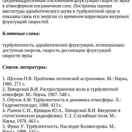
среднеквадратичным отклонением флуктуаций скорости звука
в атмосферном пограничном слое. Построены оценки
амплитуды адиабатического шума в турбулентной среде и
показана связь его энергии со временем корреляции вихревых
флуктуаций скоростей.
Ключевые слова:
турбулентность, адиабатические флуктуации, потенциально
доступная энергия, скорость диссипации флуктуаций
скорости звука
Список литературы:
1.
Щеглов П.В
. Проблемы оптической астрономии. М.: Наука,
1980. 271 с.
2.
Татарский В.И
. Распространение волн в турбулентной
атмосфере. М.: Наука, 1967. 548 с.
3.
Обухов А.М
. Турбулентность и динамика атмосферы. Л.:
Гидрометеоиздат, 1988. 413 с.
4.
Рытов С.Н.
,
Кравцов Ю.А.
,
Татарский В.И
. Введение в
статистическую радиофизику. Т. 2. Случайные поля. М.:
Наука, 1978. 463 с.
5.
Фриш У
. Турбулентность. Наследие Колмогорова. М.:
Наука, 1998. 343 с.