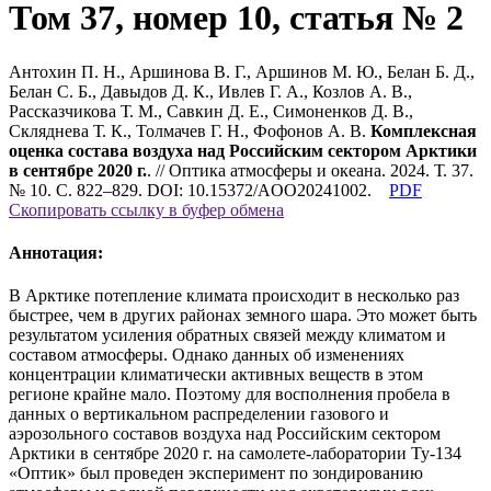
Том 37, номер 10, статья № 2
Антохин П. Н., Аршинова В. Г., Аршинов М. Ю., Белан Б. Д.,
Белан С. Б., Давыдов Д. К., Ивлев Г. А., Козлов А. В.,
Рассказчикова Т. М., Савкин Д. Е., Симоненков Д. В.,
Скляднева Т. К., Толмачев Г. Н., Фофонов А. В.
Комплексная
оценка состава воздуха над Российским сектором Арктики
в сентябре 2020 г.
. // Оптика атмосферы и океана. 2024. Т. 37.
№ 10. С. 822–829. DOI: 10.15372/AOO20241002.
PDF
Скопировать ссылку в буфер обмена
Аннотация:
В Арктике потепление климата происходит в несколько раз
быстрее, чем в других районах земного шара. Это может быть
результатом усиления обратных связей между климатом и
составом атмосферы. Однако данных об изменениях
концентрации климатически активных веществ в этом
регионе крайне мало. Поэтому для восполнения пробела в
данных о вертикальном распределении газового и
аэрозольного составов воздуха над Российским сектором
Арктики в сентябре 2020 г. на самолете-лаборатории Ту-134
«Оптик» был проведен эксперимент по зондированию