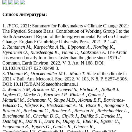
Список литературы:
1.
IPCC
, 2021: Summary for Policymakers // Climate Change 2021:
The Physical Science Basis. Contribution of Working Group I to the
Sixth Assessment Report of the Intergovernmental Panel on Climate
Change. England: Cambridge University Press, 2021. P. 1–41.
2.
Rantanen M., Karpechko A.Yu., Lipponen A., Nording K.,
Hyvarinen O.,
Ruosteenoja K.,
Vihma T.,
Laa
ksonen A.
The Arctic
has warmed nearly four times faster than the globe since 1979 //
Commun. Earth Environ. 2022. V. 3. Art. N 168. DOI:
10.1038/s43247-022-00498-3.
3.
Thoman R., Druckenmiller M.L., Moon T.
State of the climate in
2021 // Bull. Am. Meteorol. Soc. 2022. V. 103, N 8. P. S257–S306.
DOI: 10.1175/BAMSStateoftheclimate.1.
4.
Wendisch M, Brückner M., Crewell S., Ehrlich A., Notholt J.,
Lüpkes C., Macke A., Burrows J.P., Rinke A., Quaas J.,
Maturilli M., Schemann V., Shupe M.D., Akansu E.F., Barrientos-
Velasco C., Bärfuss K., Blechschmidt A.-M., Block K., Bougoudis I.,
Bozem H., Böckmann C., Bracher A., Bresson H., Bretschneider L.,
Buschmann M., Chechin D.G., Chylik J., Dahlke S., Deneke H.,
Dethloff K., Donth T., Dorn W., Dupuy R., Ebell K., Egerer U.,
Engelmann R., Eppers O., Gerdes R., Gierens R.,
Gorodetskaya I.V., Gottschalk M., Griesche H., Gryanik V.M.,