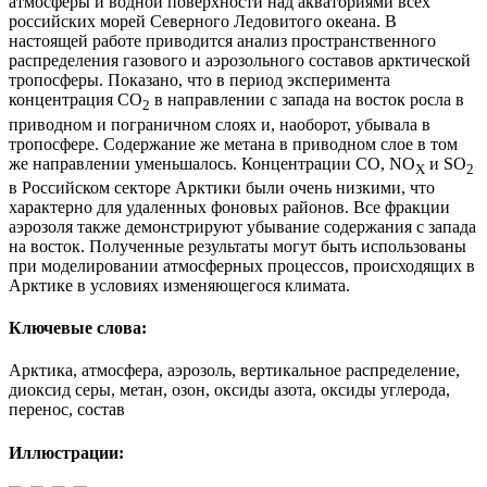
атмосферы и водной поверхности над акваториями всех
российских морей Северного Ледовитого океана. В
настоящей работе приводится анализ пространственного
распределения газового и аэрозольного составов арктической
тропосферы. Показано, что в период эксперимента
концентрация СО
в направлении с запада на восток росла в
2
приводном и пограничном слоях и, наоборот, убывала в
тропосфере. Содержание же метана в приводном слое в том
же направлении уменьшалось. Концентрации СО, NO
и SO
X
2
в Российском секторе Арктики были очень низкими, что
характерно для удаленных фоновых районов. Все фракции
аэрозоля также демонстрируют убывание содержания с запада
на восток. Полученные результаты могут быть использованы
при моделировании атмосферных процессов, происходящих в
Арктике в условиях изменяющегося климата.
Ключевые слова:
Арктика, атмосфера, аэрозоль, вертикальное распределение,
диоксид серы, метан, озон, оксиды азота, оксиды углерода,
перенос, состав
Иллюстрации: