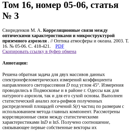
Том 16, номер 05-06, статья
№ 3
Свириденков М. А.
Корреляционные связи между
оптическими характеристиками и микроструктурой
приземного аэрозоля
. // Оптика атмосферы и океана. 2003. Т.
16. № 05-06. С. 418-421.
PDF
Скопировать ссылку в буфер обмена
Аннотация:
Решена обратная задача для двух массивов данных
спектронефелометрических измерений коэффициента
направленного светорассеяния
D
под углом 45°. Измерения
проводились в Подмосковье и в районе г. Одессы как для
натурного аэрозоля, так и для его сухой основы. Выполнен
статистический анализ лога-рифмов полученных
распределений площадей сечений
S
(
r
) частиц по размерам с
использованием метода главных компонент. Рассмотрены
корреляционные связи между статистическими
характеристиками ln
D
и ln
S
. Получено соотношение,
связывающее первые собственные векторы их