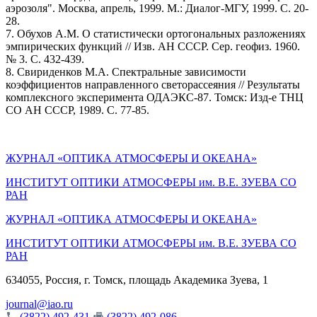
аэрозоля". Москва, апрель, 1999. М.: Диалог-МГУ, 1999. С. 20-
28.
7. Обухов А.М. О статистически ортогональных разложениях
эмпирических функций // Изв. АН СССР. Cер. геофиз. 1960.
№ 3. С. 432-439.
8. Свириденков М.А. Спектральные зависимости
коэффициентов направленного светорассеяния // Результаты
комплексного эксперимента ОДАЭКС-87. Томск: Изд-е ТНЦ
СО АН СССР, 1989. С. 77-85.
ЖУРНАЛ «ОПТИКА АТМОСФЕРЫ И ОКЕАНА»
ИНСТИТУТ ОПТИКИ АТМОСФЕРЫ им. В.Е. ЗУЕВА СО
РАН
ЖУРНАЛ «ОПТИКА АТМОСФЕРЫ И ОКЕАНА»
ИНСТИТУТ ОПТИКИ АТМОСФЕРЫ
им.
В.Е. ЗУЕВА СО
РАН
634055, Россия, г. Томск, площадь Академика Зуева, 1
journal@iao.ru
(3822) 492-431
(3822) 492-086