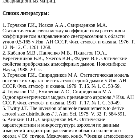
ковариационных матриц.
Список литературы:
1. Горчаков Г.И., Исаков А.А., Свириденков М.А.
Статистические связи между коэффициентом рассеяния и
коэффициентом направленного светорассеяния в области
углов 0,5-165 // Изв. АН СССР. Физ. атмосф. и океана. 1976. T.
12. № 12. С. 1261-1268.
2. Кабанов М.В., Панченко М.В., Пхалагов Ю.А.,
Веретенников В.В., Ужегов В.Н., Фадеев В.Я. Оптические
свойства прибрежных атмосферных дымок. Новосибирск:
Наука, 1988. 201 с.
3. Горчаков Г.И., Свириденков М.А. Статистическая модель
оптических характеристик атмосферной дымки // Изв. АН
СССР. Физ. атмосф. и океана. 1979. T. 15. № 1. С. 53-59.
4. Горчаков Г.И., Емиленко А.С., Свириденков М.А.
Однопараметрическая модель приземного аэрозоля // Изв. АН
СССР. Физ. атмосф. и океана. 1981. T. 17. № 1. С. 39-49.
5. Twitty J.T. The inversion of aureole measurements to derive
aerosol size distributions // J. Atm. Sci. 1975. V. 32. P. 584-591.
6. Аникин П.П., Свириденков М.А. Оптические
характеристики и микроструктура аэрозоля по данным
измерений индикатрис рассеяния в области солнечного
ореола // Сб. трудов. Междунар. конф. "Физика атмосферного