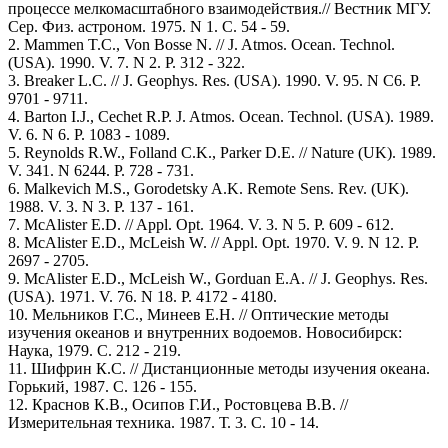
процессе мелкомасштабного взаимодействия.// Вестник МГУ.
Сер. Физ. астроном. 1975. N 1. С. 54 - 59.
2. Mammen T.C., Von Bosse N. // J. Atmos. Ocean. Technol.
(USA). 1990. V. 7. N 2. P. 312 - 322.
3. Breaker L.C. // J. Geophys. Res. (USA). 1990. V. 95. N C6. P.
9701 - 9711.
4. Barton I.J., Cechet R.P. J. Atmos. Ocean. Technol. (USA). 1989.
V. 6. N 6. P. 1083 - 1089.
5. Reynolds R.W., Folland C.K., Parker D.E. // Nature (UK). 1989.
V. 341. N 6244. P. 728 - 731.
6. Malkevich M.S., Gorodetsky A.K. Remote Sens. Rev. (UK).
1988. V. 3. N 3. P. 137 - 161.
7. McAlister E.D. // Appl. Opt. 1964. V. 3. N 5. P. 609 - 612.
8. McAlister E.D., McLeish W. // Appl. Opt. 1970. V. 9. N 12. P.
2697 - 2705.
9. McAlister E.D., McLeish W., Gorduan E.A. // J. Geophys. Res.
(USA). 1971. V. 76. N 18. P. 4172 - 4180.
10. Мельников Г.С., Минеев Е.Н. // Оптические методы
изучения океанов и внутренних водоемов. Новосибирск:
Наука, 1979. С. 212 - 219.
11. Шифрин К.С. // Дистанционные методы изучения океана.
Горький, 1987. С. 126 - 155.
12. Краснов К.В., Осипов Г.И., Ростовцева В.В. //
Измерительная техника. 1987. Т. 3. С. 10 - 14.