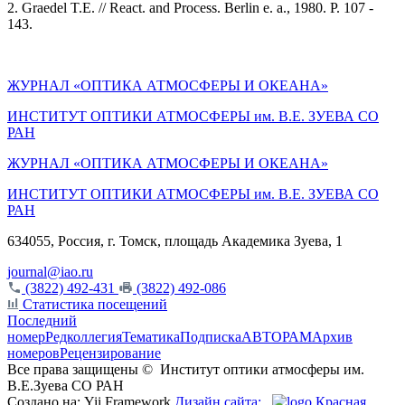
2. Graedel T.E. // React. and Process. Berlin e. a., 1980. P. 107 -
143.
ЖУРНАЛ «ОПТИКА АТМОСФЕРЫ И ОКЕАНА»
ИНСТИТУТ ОПТИКИ АТМОСФЕРЫ им. В.Е. ЗУЕВА СО
РАН
ЖУРНАЛ «ОПТИКА АТМОСФЕРЫ И ОКЕАНА»
ИНСТИТУТ ОПТИКИ АТМОСФЕРЫ
им.
В.Е. ЗУЕВА СО
РАН
634055, Россия, г. Томск, площадь Академика Зуева, 1
journal@iao.ru
(3822) 492-431
(3822) 492-086
Статистика посещений
Последний
номер
Редколлегия
Тематика
Подписка
АВТОРАМ
Архив
номеров
Рецензирование
Все права защищены ©
Институт оптики атмосферы им.
В.Е.Зуева СО РАН
Создано на: Yii Framework
Дизайн сайта:
Красная