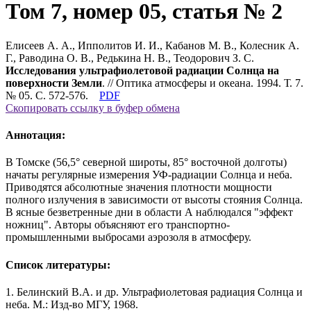
Том 7, номер 05, статья № 2
Елисеев А. А., Ипполитов И. И., Кабанов М. В., Колесник А.
Г., Раводина О. В., Редькина Н. В., Теодорович З. С.
Исследования ультрафиолетовой радиации Солнца на
поверхности Земли
. // Оптика атмосферы и океана. 1994. Т. 7.
№ 05. С. 572-576.
PDF
Скопировать ссылку в буфер обмена
Аннотация:
В Томске (56,5° северной широты, 85° восточной долготы)
начаты регулярные измерения УФ-радиации Солнца и неба.
Приводятся абсолютные значения плотности мощности
полного излучения в зависимости от высоты стояния Солнца.
В ясные безветренные дни в области А наблюдался "эффект
ножниц". Авторы объясняют его транспортно-
промышленными выбросами аэрозоля в атмосферу.
Список литературы:
1. Белинский В.А. и др. Ультрафиолетовая радиация Солнца и
неба. М.: Изд-во МГУ, 1968.