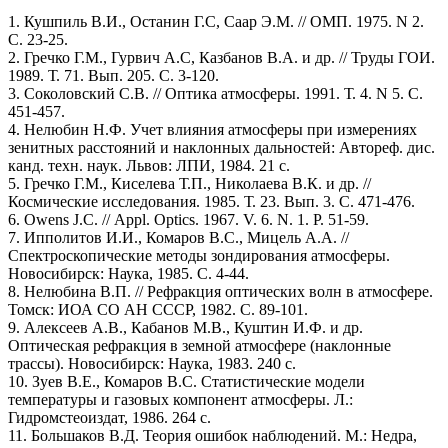
1. Кушпиль В.И., Останин Г.С, Саар Э.М. // ОМП. 1975. N 2.
С. 23-25.
2. Гречко Г.М., Гурвич А.С, Казбанов В.А. и др. // Труды ГОИ.
1989. Т. 71. Вып. 205. С. 3-120.
3. Соколовский С.В. // Оптика атмосферы. 1991. Т. 4. N 5. С.
451-457.
4. Нелюбин Н.Ф. Учет влияния атмосферы при измерениях
зенитных расстояний и наклонных дальностей: Автореф. дис.
канд. техн. наук. Львов: ЛПИ, 1984. 21 с.
5. Гречко Г.М., Киселева Т.П., Николаева В.К. и др. //
Космические исследования. 1985. Т. 23. Вып. 3. С. 471-476.
6. Owens J.С. // Appl. Optics. 1967. V. 6. N. 1. P. 51-59.
7. Ипполитов И.И., Комаров B.C., Мицель А.А. //
Спектроскопические методы зондирования атмосферы.
Новосибирск: Наука, 1985. С. 4-44.
8. Нелюбина В.П. // Рефракция оптических волн в атмосфере.
Томск: ИОА СО АН СССР, 1982. С. 89-101.
9. Алексеев А.В., Кабанов М.В., Куштин И.Ф. и др.
Оптическая рефракция в земной атмосфере (наклонные
трассы). Новосибирск: Наука, 1983. 240 с.
10. Зуев В.Е., Комаров В.С. Статистические модели
температуры и газовых компонент атмосферы. Л.:
Гидромстеоиздат, 1986. 264 с.
11. Большаков В.Д. Теория ошибок наблюдений. М.: Недра,