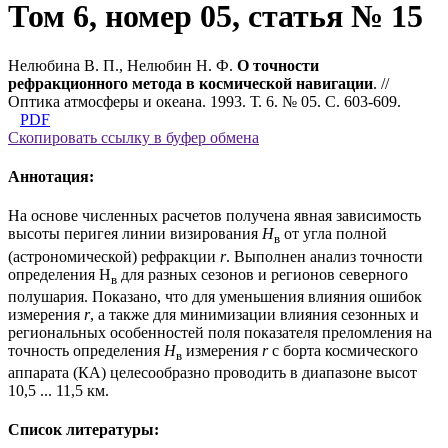
Том 6, номер 05, статья № 15
Нелюбина В. П., Нелюбин Н. Ф.
О точности
рефракционного метода в космической навигации
. //
Оптика атмосферы и океана. 1993. Т. 6. № 05. С. 603-609.
PDF
Скопировать ссылку в буфер обмена
Аннотация:
На основе численных расчетов получена явная зависимость
высоты перигея линии визирования
H
от угла полной
в
(астрономической) рефракции
r
. Выполнен анализ точности
определения H
для разных сезонов и регионов северного
в
полушария. Показано, что для уменьшения влияния ошибок
измерения
r
, а также для минимизации влияния сезонных и
региональных особенностей поля показателя преломления на
точность определения
H
измерения
r
с борта космического
в
аппарата (КА) целесообразно проводить в диапазоне высот
10,5 ... 11,5 км.
Список литературы: