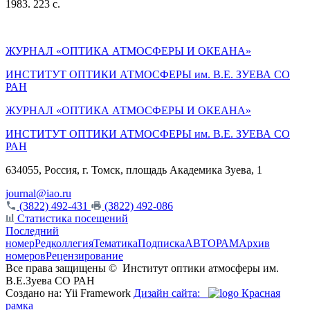
1983. 223 с.
ЖУРНАЛ «ОПТИКА АТМОСФЕРЫ И ОКЕАНА»
ИНСТИТУТ ОПТИКИ АТМОСФЕРЫ им. В.Е. ЗУЕВА СО
РАН
ЖУРНАЛ «ОПТИКА АТМОСФЕРЫ И ОКЕАНА»
ИНСТИТУТ ОПТИКИ АТМОСФЕРЫ
им.
В.Е. ЗУЕВА СО
РАН
634055, Россия, г. Томск, площадь Академика Зуева, 1
journal@iao.ru
(3822) 492-431
(3822) 492-086
Статистика посещений
Последний
номер
Редколлегия
Тематика
Подписка
АВТОРАМ
Архив
номеров
Рецензирование
Все права защищены ©
Институт оптики атмосферы им.
В.Е.Зуева СО РАН
Создано на: Yii Framework
Дизайн сайта:
Красная
рамка