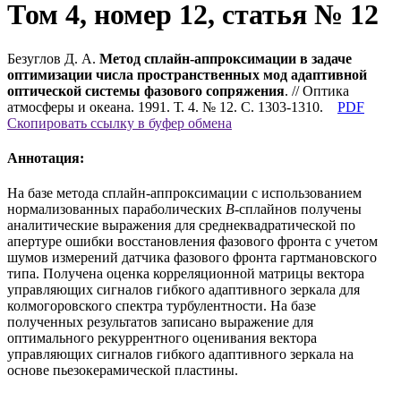
Том 4, номер 12, статья № 12
Безуглов Д. А.
Метод сплайн-аппроксимации в задаче
оптимизации числа пространственных мод адаптивной
оптической системы фазового сопряжения
. // Оптика
атмосферы и океана. 1991. Т. 4. № 12. С. 1303-1310.
PDF
Скопировать ссылку в буфер обмена
Аннотация:
На базе метода сплайн-аппроксимации с использованием
нормализованных параболических
B
-сплайнов получены
аналитические выражения для среднеквадратической по
апертуре ошибки восстановления фазового фронта с учетом
шумов измерений датчика фазового фронта гартмановского
типа. Получена оценка корреляционной матрицы вектора
управляющих сигналов гибкого адаптивного зеркала для
колмогоровского спектра турбулентности. На базе
полученных результатов записано выражение для
оптимального рекуррентного оценивания вектора
управляющих сигналов гибкого адаптивного зеркала на
основе пьезокерамической пластины.