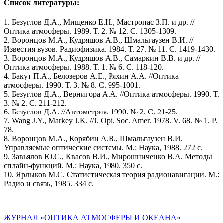
Список литературы:
1. Безуглов Д.А., Мищенко Е.Н., Мастропас З.П. и др. //
Оптика атмосферы. 1989. Т. 2. № 12. С. 1305-1309.
2. Воронцов М.А., Кудряшов А.В., Шмальгаузен В.И. //
Известия вузов. Радиофизика. 1984. Т. 27. № 11. С. 1419-1430.
3. Воронцов М.А., Кудряшов А.В., Самаркин В.В. и др. //
Оптика атмосферы. 1988. Т. 1. № 6. С. 118-120.
4. Бакут П.А., Белозеров А.Е., Ряхин А.А. //Оптика
атмосферы. 1990. Т. 3. № 8. С. 995-1001.
5. Безуглов Д.А., Вернигора А.А. //Оптика атмосферы. 1990. Т.
3. № 2. С. 211-212.
6. Безуглов Д.А. //Автометрия. 1990. № 2. С. 21-25.
7. Wang J.Y., Markey J.K. //J. Opt. Soc. Amer. 1978. V. 68. № 1. P.
78.
8. Воронцов М.А., Корябин А.В., Шмальгаузен В.И.
Управляемые оптические системы. М.: Наука, 1988. 272 с.
9. Завьялов Ю.С., Квасов В.И., Мирошниченко В.А. Методы
сплайн-функций. М.: Наука, 1980. 350 с.
10. Ярлыков М.С. Статистическая теория радионавигации. М.:
Радио и связь, 1985. 334 с.
ЖУРНАЛ «ОПТИКА АТМОСФЕРЫ И ОКЕАНА»