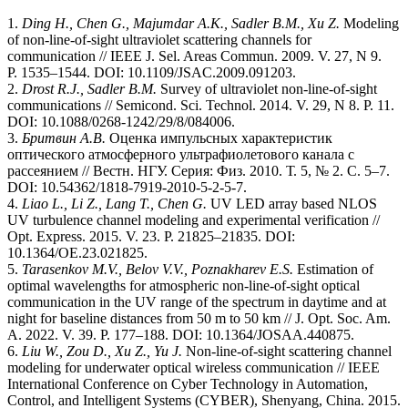
1.
Ding H., Chen G., Majumdar A.K., Sadler B.M., Xu Z.
Modeling
of non-line-of-sight ultraviolet scattering channels for
communication // IEEE J. Sel. Areas Commun. 2009. V. 27, N 9.
P. 1535–1544. DOI: 10.1109/JSAC.2009.091203.
2.
Drost R.J., Sadler B.M.
Survey of ultraviolet non-line-of-sight
communications // Semicond. Sci. Technol. 2014. V. 29, N 8. P. 11.
DOI: 10.1088/0268-1242/29/8/084006.
3.
Бритвин А.В.
Оценка импульсных характеристик
оптического атмосферного ультрафиолетового канала с
рассеянием // Вестн. НГУ. Серия: Физ. 2010. Т. 5, № 2. С. 5–7.
DOI: 10.54362/1818-7919-2010-5-2-5-7.
4.
Liao L., Li Z., Lang T., Chen G.
UV LED array based NLOS
UV turbulence channel modeling and experimental verification //
Opt. Express. 2015. V. 23. P. 21825–21835. DOI:
10.1364/OE.23.021825.
5.
Tarasenkov M.V., Belov V.V., Poznakharev E.S.
Estimation of
optimal wavelengths for atmospheric non-line-of-sight optical
communication in the UV range of the spectrum in daytime and at
night for baseline distances from 50 m to 50 km // J. Opt. Soc. Am.
A. 2022. V. 39. P. 177–188. DOI: 10.1364/JOSAA.440875.
6.
Liu W., Zou D., Xu Z., Yu J.
Non-line-of-sight scattering channel
modeling for underwater optical wireless communication // IEEE
International Conference on Cyber Technology in Automation,
Control, and Intelligent Systems (CYBER), Shenyang, China. 2015.