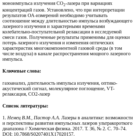
моноимпульса излучения СО
-лазера при вариациях
2
концентраций газов. Установлено, что при интерпретации
результатов ОА-измерений необходимо учитывать
соотношение между длительностью импульса возбуждающего
лазерного излучения и характерными временами
колебательно-поступательной релаксации в исследуемой
смеси газов. Полученные результаты применимы для оценки
потерь лазерного излучения и изменения оптических
характеристик многокомпонентной газовой среды (в том
числе воздуха) в канале распространения мощного лазерного
импульса.
Ключевые слова:
газоанализ, длительность импульса излучения, оптико-
акустический сигнал, молекулярное поглощение, VT-
релаксация, СО2-лазер
Список литературы:
1.
Немец
В.М., Пастор
А.А.
Лазеры в аналитике: возможности
и перспективы развития импульсных лазеров ультракороткого
диапазона // Химическая физика. 2017. Т. 36, № 2. С. 70–74.
DOI: 10.7868/S0207401X17020157.