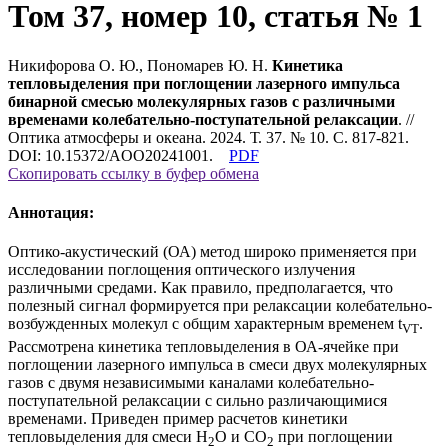
Том 37, номер 10, статья № 1
Никифорова О. Ю., Пономарев Ю. Н.
Кинетика
тепловыделения при поглощении лазерного импульса
бинарной смесью молекулярных газов с различными
временами колебательно-поступательной релаксации
. //
Оптика атмосферы и океана. 2024. Т. 37. № 10. С. 817-821.
DOI: 10.15372/AOO20241001.
PDF
Скопировать ссылку в буфер обмена
Аннотация:
Оптико-акустический (ОА) метод широко применяется при
исследовании поглощения оптического излучения
различными средами. Как правило, предполагается, что
полезный сигнал формируется при релаксации колебательно-
возбужденных молекул с общим характерным временем t
.
VT
Рассмотрена кинетика тепловыделения в ОА-ячейке при
поглощении лазерного импульса в смеси двух молекулярных
газов с двумя независимыми каналами колебательно-
поступательной релаксации с сильно различающимися
временами. Приведен пример расчетов кинетики
тепловыделения для смеси Н
О и СО
при поглощении
2
2