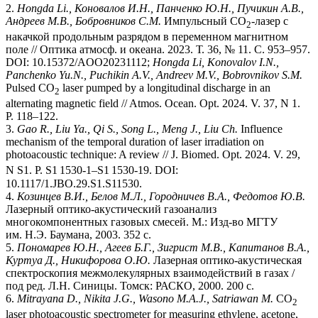
2.
Hongda Li
., Коновалов
И.Н., Панченко
Ю.Н., Пучикин
А.В.,
Андреев
М.В., Бобровников
С.М.
Импульсный СО
-лазер с
2
накачкой продольным разрядом в переменном магнитном
поле // Оптика атмосф. и океана. 2023. Т. 36, № 11. С. 953–957.
DOI: 10.15372/AOO20231112;
Hongda Li, Konovalov I.N.,
Panchenko Yu.N., Puchikin A.V., Andreev M.V., Bobrovnikov S.M.
Pulsed CO
laser pumped by a longitudinal discharge in an
2
alternating magnetic field // Atmos. Ocean. Opt. 2024. V. 37, N 1.
P. 118–122.
3.
Gao R., Liu Ya., Qi S., Song L., Meng J., Liu Ch.
Influence
mechanism of the temporal duration of laser irradiation on
photoacoustic technique: A review // J. Biomed. Opt. 2024. V. 29,
N S1. P. S1
1530-1–S1
1530-19. DOI:
10.1117/1.JBO.29.S1.S11530.
4.
Козинцев
В
.
И
.,
Белов
М
.
Л
.,
Городничев
В
.
А
.,
Федотов
Ю
.
В
.
Лазерный оптико-акустический газоанализ
многокомпонентных газовых смесей. М.: Изд-во МГТУ
им. Н.Э. Баумана, 2003. 352 с.
5.
Пономарев
Ю.Н., Агеев
Б.Г., Зигрист
М.В., Капитанов
В.А.,
Куртуа
Д., Никифорова
О.Ю.
Лазерная оптико-акустическая
спектроскопия межмолекулярных взаимодействий в газах /
под ред. Л.Н. Синицы. Томск: РАСКО, 2000. 200 с.
6.
Mitrayana D., Nikita J.G., Wasono M.A.J., Satriawan M.
CO
2
laser photoacoustic spectrometer for measuring ethylene, acetone,