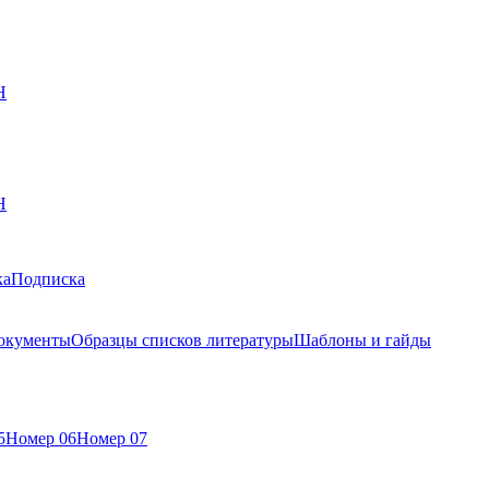
Н
Н
ка
Подписка
окументы
Образцы списков литературы
Шаблоны и гайды
5
Номер 06
Номер 07