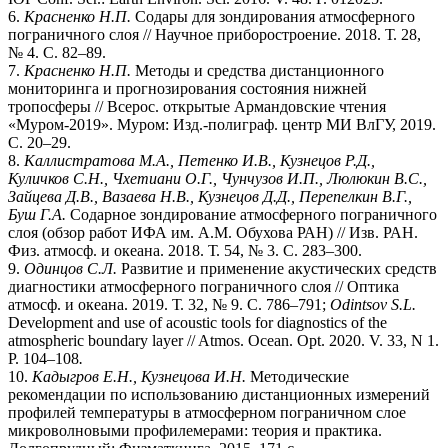
6.
Красненко Н.П.
Содары для зондирования атмосферного
пограничного слоя // Научное приборостроение. 2018. Т. 28,
№ 4. С. 82–89.
7.
Красненко Н.П.
Методы и средства дистанционного
мониторинга и прогнозирования состояния нижней
тропосферы // Всерос. открытые Армандовские чтения
«Муром-2019». Муром: Изд.-полиграф. центр МИ ВлГУ, 2019.
С. 20–29.
8.
Каллистратова М.А., Петенко И.В., Кузнецов Р.Д.,
Куличков С.Н., Чхетиани О.Г., Чунчузов И.П., Люлюкин В.С.,
Зайцева Д.В., Вазаева Н.В., Кузнецов Д.Д., Перепелкин В.Г.,
Буш Г.А.
Содарное зондирование атмосферного пограничного
слоя (обзор работ ИФА им. А.М. Обухова РАН) // Изв. РАН.
Физ. атмосф. и океана. 2018. Т. 54, № 3. С. 283–300.
9.
Одинцов С.Л.
Развитие и применение акустических средств
диагностики атмосферного пограничного слоя // Оптика
атмосф. и океана. 2019. Т. 32, № 9. С. 786–791;
Odintsov S.L.
Development and use of acoustic tools for diagnostics of the
atmospheric boundary layer // Atmos. Ocean. Opt. 2020. V. 33, N 1.
P. 104–108
.
10.
Кадыгров Е.Н., Кузнецова И.Н.
Методические
рекомендации по использованию дистанционных измерений
профилей температуры в атмосферном пограничном слое
микроволновыми профилемерами: теория и практика.