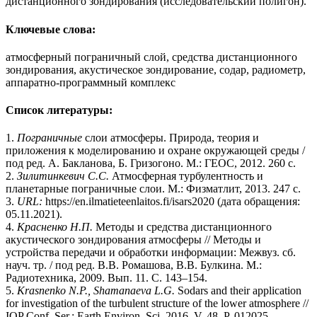
дистанционного зондирования (исследовательский полигон).
Ключевые слова:
атмосферный пограничный слой, средства дистанционного
зондирования, акустическое зондирование, содар, радиометр,
аппаратно-программный комплекс
Список литературы:
1.
Пограничные
слои атмосферы. Природа, теория и
приложения к моделированию и охране окружающей среды /
под ред. А. Бакланова, Б. Гризогоно. М.: ГЕОС, 2012. 260 с.
2.
Зилитинкевич
С.С.
Атмосферная турбулентность и
планетарные пограничные слои. М.: Физматлит, 2013. 247 с.
3.
URL:
https://en.ilmatieteenlaitos.fi/isars2020 (дата обращения:
05.11.2021).
4.
Красненко Н.П.
Методы и средства дистанционного
акустического зондирования атмосферы // Методы и
устройства передачи и обработки информации:
Межвуз. сб.
науч. тр. / под ред. В.В. Ромашова, В.В. Булкина. М.:
Радиотехника, 2009. Вып. 11. С. 143–154.
5.
Krasnenko N.P., Shamanaeva L.G.
Sodars and their application
for investigation of the turbulent structure of the lower atmosphere //
IOP Conf. Ser.: Earth Environ. Sci. 2016. V. 48. P. 012025.