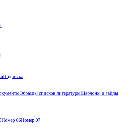
Н
Н
ка
Подписка
окументы
Образцы списков литературы
Шаблоны и гайды
5
Номер 06
Номер 07