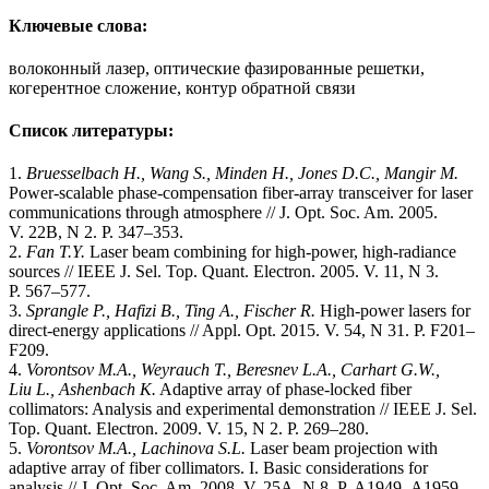
Ключевые слова:
волоконный лазер, оптические фазированные решетки,
когерентное сложение, контур обратной связи
Список литературы:
1.
Bruesselbach H., Wang S., Minden H., Jones D.C., Mangir M.
Power-scalable phase-compensation fiber-array transceiver for laser
communications through atmosphere // J. Opt. Soc. Am. 2005.
V. 22B, N 2. P. 347–353.
2.
Fan T.Y.
Laser beam combining for high-power, high-radiance
sources // IEEE J. Sel. Top. Quant. Electron. 2005. V. 11, N 3.
P. 567–577.
3.
Sprangle P., Hafizi B., Ting A., Fischer R.
High-power lasers for
direct-energy applications // Appl. Opt. 2015. V. 54, N 31. P. F201–
F209.
4.
Vorontsov M.A., Weyrauch T., Beresnev L.A., Carhart G.W.,
Liu L., Ashenbach K.
Adaptive array of phase-locked fiber
collimators: Analysis and experimental demonstration // IEEE J. Sel.
Top. Quant. Electron. 2009. V. 15, N 2. P. 269–280.
5.
Vorontsov
M.A., Lachinova
S.L.
Laser beam projection with
adaptive array of fiber collimators. I. Basic considerations for
analysis // J. Opt. Soc. Am. 2008. V. 25A, N 8. P. A1949–A1959.