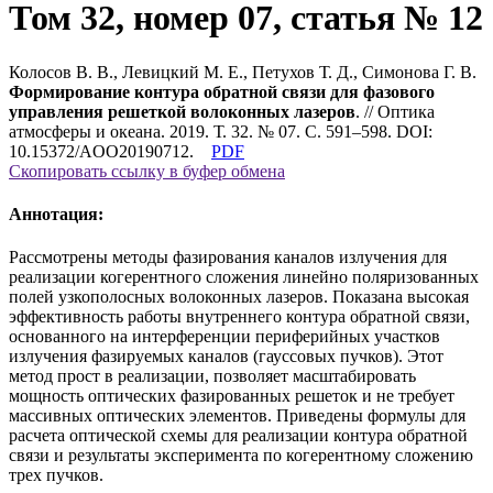
Том 32, номер 07, статья № 12
Колосов В. В., Левицкий М. Е., Петухов Т. Д., Симонова Г. В.
Формирование контура обратной связи для фазового
управления решеткой волоконных лазеров
. // Оптика
атмосферы и океана. 2019. Т. 32. № 07. С. 591–598. DOI:
10.15372/AOO20190712.
PDF
Скопировать ссылку в буфер обмена
Аннотация:
Рассмотрены методы фазирования каналов излучения для
реализации когерентного сложения линейно поляризованных
полей узкополосных волоконных лазеров. Показана высокая
эффективность работы внутреннего контура обратной связи,
основанного на интерференции периферийных участков
излучения фазируемых каналов (гауссовых пучков). Этот
метод прост в реализации, позволяет масштабировать
мощность оптических фазированных решеток и не требует
массивных оптических элементов. Приведены формулы для
расчета оптической схемы для реализации контура обратной
связи и результаты эксперимента по когерентному сложению
трех пучков.