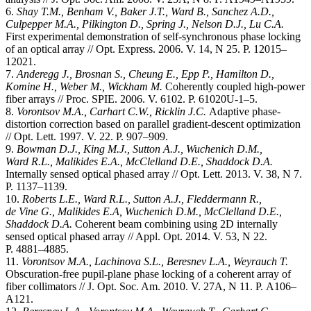
6.
Shay T.M., Benham V., Baker J.T., Ward B., Sanchez
A.D.,
Culpepper M.A., Pilkington D., Spring J., Nelson D.J., Lu C.A.
First experimental demonstration of self-synchronous phase locking
of an optical array // Opt. Express. 2006. V. 14, N 25. P. 12015–
12021.
7.
Anderegg J., Brosnan S., Cheung E., Epp P., Hamilton D.,
Komine H., Weber M., Wickham M.
Coherently coupled high-power
fiber arrays // Proc. SPIE. 2006. V. 6102. P. 61020U-1–5.
8.
Vorontsov M.A., Carhart C.W., Ricklin J.C.
Adaptive phase-
distortion correction based on parallel gradient-descent optimization
// Opt. Lett. 1997. V. 22. P. 907–909.
9.
Bowman D.J., King M.J., Sutton A.J., Wuchenich D.M.,
Ward R.L., Malikides E.A., McClelland
D.E., Shaddock D.A.
Internally sensed optical phased array // Opt. Lett. 2013. V. 38, N 7.
P. 1137–1139.
10.
Roberts L.E., Ward R.L., Sutton A.J., Fleddermann R.,
de Vine G., Malikides E.A, Wuchenich D.M., McClelland D.E.,
Shaddock D.A.
Coherent beam combining using 2D internally
sensed optiсal phased array // Appl. Opt. 2014. V. 53, N 22.
P. 4881–4885.
11.
Vorontsov M.A., Lachinova S.L., Beresnev L.A., Weyrauch T.
Obscuration-free pupil-plane phase locking of a coherent array of
fiber collimators // J. Opt. Soc. Am. 2010. V. 27A, N 11. P. A106–
A121.