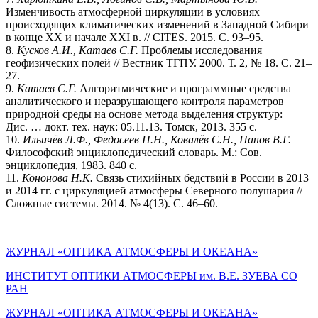
Изменчивость атмосферной циркуляции в условиях
происходящих климатических изменений в Западной Сибири
в конце XX и начале XXI в. // CITES. 2015. С. 93–95.
8.
Кусков А.И., Катаев С.Г.
Проблемы исследования
геофизических полей // Вестник ТГПУ. 2000. Т. 2, № 18. С. 21–
27.
9.
Катаев
С.Г.
Алгоритмические и программные средства
аналитического и неразрушающего контроля параметров
природной среды на основе метода выделения структур:
Дис. … докт. тех. наук: 05.11.13. Томск, 2013. 355 с.
10.
Ильичёв
Л.Ф., Федосеев
П.Н., Ковалёв С.Н., Панов В.Г.
Философский энциклопедический словарь. М.: Сов.
энциклопедия, 1983. 840 с.
11.
Кононова
Н.К.
Связь стихийных бедствий в России в 2013
и 2014 гг. с циркуляцией атмосферы Северного полушария //
Сложные системы. 2014. № 4(13). С. 46–60.
ЖУРНАЛ «ОПТИКА АТМОСФЕРЫ И ОКЕАНА»
ИНСТИТУТ ОПТИКИ АТМОСФЕРЫ им. В.Е. ЗУЕВА СО
РАН
ЖУРНАЛ «ОПТИКА АТМОСФЕРЫ И ОКЕАНА»