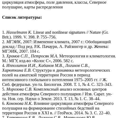
циркуляция атмосферы, поле давления, классы, Северное
полушарие, карты распределения
Список литературы:
1.
Hasselmann
K.
Linear and nonlinear signatures // Nature (Gr.
Brit.). 1999. V. 398. P. 755–756.
2.
МГЭИК
, 2007: Изменение климата, 2007 г.: Обобщающий
доклад / Под ред. Р.К. Пачаури, А. Райзингер и др. Женева:
МГЭИК, 2007. 104 с.
3.
Хромов
С.П., Петросян
М.А.
Метеорология и климатология.
М.: МГУ, изд-во «Колос С», 2006. 582 с.
4.
Ипполитов
И.И., Кабанов
М.В., Логинов
С.В.,
Харют
кина
Е.В.
Структура и динамика метеорологических
полей на азиатской территории России в период
интенсивного глобального потепления 1975–2005 гг. // Ж.
Сиб. федеральн. ун-та. Биология. 2008. Т. 1, № 4. С. 323–343.
5.
Морозова
С.В.
Комплексный анализ основных центров
действия атмосферы Северного полушария // Изв. Сарат. ун-
та. Нов. сер. Науки о Земле. 2013. Т. 13, № 1. С. 38–44.
6.
Кононова
Н.К.
Влияние циркуляции атмосферы Северного
полушария на формирование стихийных бедствий на
территории России в ХХI в. // ГеоРиск. 2014. № 3. С. 22–40.
7.
Харюткина Е.В., Логинов С.В., Мартынова Ю.В.