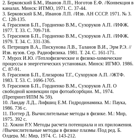
2. Берковский Б.М., Иванов Л.П., Ноготов Е.Ф. //Конвекция в
каналах. Минск: ИТМО, 1971. С. 37-44.
3. Берковский Б.М., Иванов Л.П. //Изв. АН СССР. 1971. № 3.
С. 128-135.
4. Герасимов Б.П., Гордиенко В.М., Сухоруков А.П. //ИФЖ.
1977. Т. 33. С. 709-718.
5. Герасимов Б.П., Гордиенко В.М., Сухоруков А.П. //ИФЖ.
1979. Т. 34. С. 331-336.
6. Петрищев В.А., Пискунова Л.В., Таланов В.И., Эрм Р.Э. //
Изв. вузов. Сер. Радиофизика. 1981. Т. 24. С. 161-171.
7. Mypox И.Ю. //Теплофизические и физико-химические
процессы в энергетических установках. Минск: ИГМО. 1986.
С. 87-91.
8. Герасимов Б.П., Елизарова Т.Г., Сухоруков А.П. //ЖТФ.
1983. Т. 53. С. 1696-1705.
9. Герасимов Б.П., Гордиенко В.М., Сухоруков А.П. О
свободной конвекции при фотоабсорбции. М., 1974.
(Препринт/ИПМ № 59).
10. Ландау Л.Д., Лифшиц Е.М. Гидродинамика. М.: Паука,
1986. 736 с.
11. Поттер Д. Вычислительные методы в физике. М.: Мир,
1975. 392 с.
12. Хокни Р.У. Методы расчета потенциала и их приложения.
//Вычислительные методы в физике плазмы /Под ред. Б.
Олдера. М.: Мир, 1974. С. 143-212.