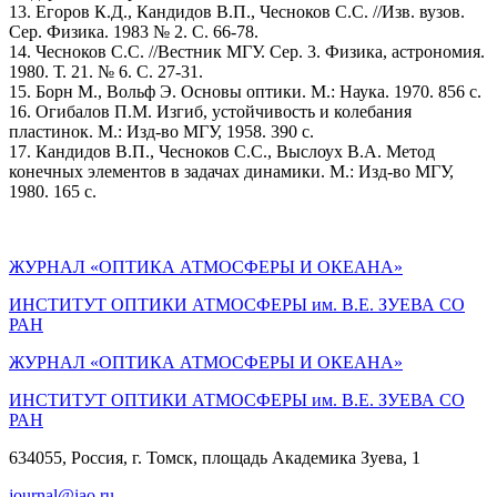
13. Егоров К.Д., Кандидов В.П., Чесноков С.С. //Изв. вузов.
Сер. Физика. 1983 № 2. С. 66-78.
14. Чесноков С.С. //Вестник МГУ. Сер. 3. Физика, астрономия.
1980. Т. 21. № 6. С. 27-31.
15. Борн М., Вольф Э. Основы оптики. М.: Наука. 1970. 856 с.
16. Огибалов П.М. Изгиб, устойчивость и колебания
пластинок. М.: Изд-во МГУ, 1958. 390 с.
17. Кандидов В.П., Чесноков С.С., Выслоух В.А. Метод
конечных элементов в задачах динамики. М.: Изд-во МГУ,
1980. 165 с.
ЖУРНАЛ «ОПТИКА АТМОСФЕРЫ И ОКЕАНА»
ИНСТИТУТ ОПТИКИ АТМОСФЕРЫ им. В.Е. ЗУЕВА СО
РАН
ЖУРНАЛ «ОПТИКА АТМОСФЕРЫ И ОКЕАНА»
ИНСТИТУТ ОПТИКИ АТМОСФЕРЫ
им.
В.Е. ЗУЕВА СО
РАН
634055, Россия, г. Томск, площадь Академика Зуева, 1
journal@iao.ru