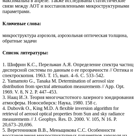
максимальна в апреле. Также исследованы статистические
связи между АОТ и восстановленными микроструктурными
параметрами.
Ключевые слова:
микроструктура аэрозоля, аэрозольная оптическая толщина,
обратные задачи
Список литературы:
1. Шифрин К.С., Перельман А.Я. Определение спектра частиц
дисперсной системы по данным о ее прозрачности // Оптика и
спектроскопия. 1963. Т. 15, вып. 4–6. С. 533–542.
2. Yamamoto G., Tanaka M. Determination of aerosol size
distribution from spectral attenuation measurements // App. Opt.
1969. V. 8, N 2. P. 447–453.
3. Наац И.Э. Теория многочастотного лазерного зондирования
атмосферы. Новосибирск: Наука, 1980. 158 с.
4. Dubovik O., King M.D. A flexible inversion algorithm for
retrieval of aerosol optical properties from Sun and sky radiance
measurements // J. Geophys. Res. D. 2000. V. 105, N 16. P.
20,673–20,696.
5. Веретенников В.В., Меньщикова С.С. Особенности
восстановления микроструктурных параметров аэрозоля из