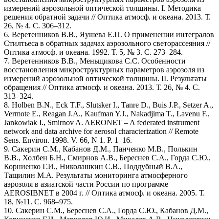
измерений аэрозольной оптической толщины. I. Методика
решения обратной задачи // Оптика атмосф. и океана. 2013. Т.
26, № 4. С. 306–312.
6. Веретенников В.В., Яушева Е.П. О применении интегралов
Стилтьеса в обратных задачах аэрозольного светорассеяния //
Оптика атмосф. и океана. 1992. Т. 5, № 3. С. 273–284.
7. Веретенников В.В., Меньщикова С.С. Особенности
восстановления микроструктурных параметров аэрозоля из
измерений аэрозольной оптической толщины. II. Результаты
обращения // Оптика атмосф. и океана. 2013. Т. 26, № 4. С.
313–324.
8. Holben B.N., Eck T.F., Slutsker I., Tanre D., Buis J.P., Setzer A.,
Vermote E., Reagan J.A., Kaufman Y.J., Nakadjima T., Lavenu F.,
Jankowiak I., Smirnov A. AERONET – A federated instrument
network and data archive for aerosol characterization // Remote
Sens. Environ. 1998. V. 66, N 1. P. 1–16.
9. Сакерин С.М., Кабанов Д.М., Панченко М.В., Полькин
В.В., Холбен Б.Н., Смирнов А.В., Береснев С.А., Горда С.Ю.,
Корниенко Г.И., Николашкин С.В., Поддубный В.А.,
Тащилин М.А. Результаты мониторинга атмосферного
аэрозоля в азиатской части России по программе
AEROSIBNET в 2004 г. // Оптика атмосф. и океана. 2005. Т.
18, №11. С. 968–975.
10. Сакерин С.М., Береснев С.А., Горда С.Ю., Кабанов Д.М.,