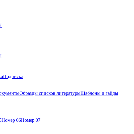
Н
Н
ка
Подписка
окументы
Образцы списков литературы
Шаблоны и гайды
5
Номер 06
Номер 07