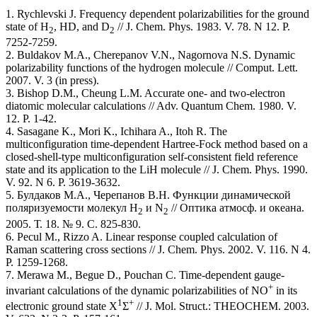
1. Rychlevski J. Frequency dependent polarizabilities for the ground
state of H
, HD, and D
// J. Chem. Phys. 1983. V. 78. N 12. P.
2
2
7252-7259.
2. Buldakov M.A., Cherepanov V.N., Nagornova N.S. Dynamic
polarizability functions of the hydrogen molecule // Comput. Lett.
2007. V. 3 (in press).
3. Bishop D.M., Cheung L.M. Accurate one- and two-electron
diatomic molecular calculations // Adv. Quantum Chem. 1980. V.
12. P. 1-42.
4. Sasagane K., Mori K., Ichihara A., Itoh R. The
multiconfiguration time-dependent Hartree-Fock method based on a
closed-shell-type multiconfiguration self-consistent field reference
state and its application to the LiH molecule // J. Chem. Phys. 1990.
V. 92. N 6. P. 3619-3632.
5. Булдаков М.А., Черепанов В.Н. Функции динамической
поляризуемости молекул H
и N
// Оптика атмосф. и океана.
2
2
2005. Т. 18. № 9. С. 825-830.
6. Pecul M., Rizzo A. Linear response coupled calculation of
Raman scattering cross sections // J. Chem. Phys. 2002. V. 116. N 4.
P. 1259-1268.
7. Merawa M., Begue D., Pouchan C. Time-dependent gauge-
+
invariant calculations of the dynamic polarizabilities of NO
in its
1
+
electronic ground state X
Σ
// J. Mol. Struct.: THEOCHEM. 2003.