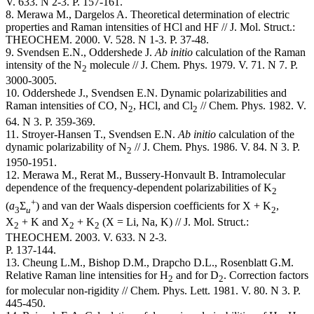
V. 633. N 2-3. P. 157-161.
8. Merawa M., Dargelos A. Theoretical determination of electric
properties and Raman intensities of HCl and HF // J. Mol. Struct.:
THEOCHEM. 2000. V. 528. N 1-3. P. 37-48.
9. Svendsen E.N., Oddershede J.
Ab initio
calculation of the Raman
intensity of the N
molecule // J. Chem. Phys. 1979. V. 71. N 7. P.
2
3000-3005.
10. Oddershede J., Svendsen E.N. Dynamic polarizabilities and
Raman intensities of CO, N
, HCl, and Cl
// Chem. Phys. 1982. V.
2
2
64. N 3. P. 359-369.
11. Stroyer-Hansen T., Svendsen E.N.
Ab initio
calculation of the
dynamic polarizability of N
// J. Chem. Phys. 1986. V. 84. N 3. P.
2
1950-1951.
12. Merawa M., Rerat M., Bussery-Honvault B. Intramolecular
dependence of the frequency-dependent polarizabilities of K
2
+
(
a
Σ
) and van der Waals dispersion coefficients for X + K
,
3
u
2
X
+ K and X
+ K
(X = Li, Na, K) // J. Mol. Struct.:
2
2
2
THEOCHEM. 2003. V. 633. N 2-3.
P. 137-144.
13. Cheung L.M., Bishop D.M., Drapcho D.L., Rosenblatt G.M.
Relative Raman line intensities for H
and for D
. Correction factors
2
2
for molecular non-rigidity // Chem. Phys. Lett. 1981. V. 80. N 3. P.
445-450.