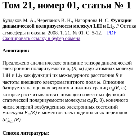
Том 21, номер 01, статья № 1
Булдаков М. А., Черепанов В. Н., Нагорнова Н. С.
Функции
динамической поляризуемости молекул LiH и Li
. // Оптика
2
атмосферы и океана. 2008. Т. 21. № 01. С. 5-12.
PDF
Скопировать ссылку в буфер обмена
Аннотация:
Предложено аналитическое описание тензора динамической
электронной поляризуемости α
(
R
, ω) двух-атомных молекул
ii
LiH и Li
как функций их межъядерного расстояния
R
и
2
частоты внешнего электромагнитного поля ω. Описание
базируется на оценках верхних и нижних границ α
(
R
, ω),
ii
которые рассчитываются с помощью известных функций
статической поляризуемости молекулы α
(R, 0), конечного
ii
числа энергий возбужденных электронных состояний
молекулы
E
(R)
и моментов электродипольных переходов
m
(d
)
(R)
.
i
0m
Список литературы: