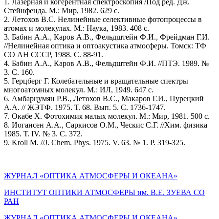
1. Лазерная и когерентная спектроскопия /Под ред. Дж.
Стейнфенда. М.: Мир, 1982. 629 с.
2. Летохов В.С. Нелинейные селективные фотопроцессы в
атомах и молекулах. М.: Наука, 1983. 408 с.
3. Бабин А.А., Каров А.В., Фельдштейн Ф.И., Фрейдман Г.И.
//Нелинейная оптика и оптоакустика атмосферы. Томск: ТФ
СО АН СССР, 1988. С. 88-91.
4. Бабин А.А., Каров А.В., Фельдштейн Ф.И. //ПТЭ. 1989. №
3. С. 160.
5. Герцберг Г. Колебательные и вращательные спектры
многоатомных молекул. М.: ИЛ, 1949. 647 с.
6. Амбарцумян Р.В., Летохов В.С., Макаров Г.И., Пурецкий
А.А. // ЖЭТФ. 1975. Т. 68. Вып. 5. С. 1736-1747.
7. Окабе X. Фотохимия малых молекул. М.: Мир, 1981. 500 с.
8. Иогансен А.А., Саркисов О.М., Ческис С.Г. //Хим. физика
1985. Т. IV. № 3. С. 372.
9. Kroll M. //J. Chem. Phys. 1975. V. 63. № 1. P. 319-325.
ЖУРНАЛ «ОПТИКА АТМОСФЕРЫ И ОКЕАНА»
ИНСТИТУТ ОПТИКИ АТМОСФЕРЫ им. В.Е. ЗУЕВА СО
РАН
ЖУРНАЛ «ОПТИКА АТМОСФЕРЫ И ОКЕАНА»