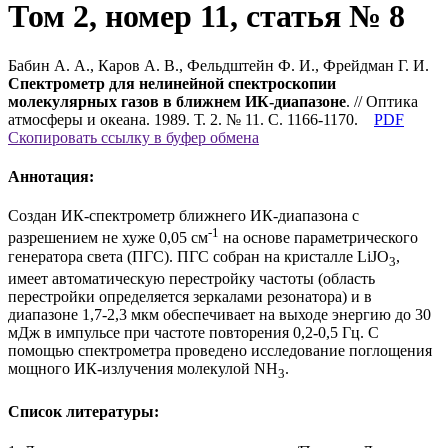
Том 2, номер 11, статья № 8
Бабин А. А., Каров А. В., Фельдштейн Ф. И., Фрейдман Г. И.
Спектрометр для нелинейной спектроскопии
молекулярных газов в ближнем ИК-диапазоне
. // Оптика
атмосферы и океана. 1989. Т. 2. № 11. С. 1166-1170.
PDF
Скопировать ссылку в буфер обмена
Аннотация:
Создан ИК-спектрометр ближнего ИК-диапазона с
-1
разрешением не хуже 0,05 см
на основе параметрического
генератора света (ПГС). ПГС собран на кристалле LiJO
,
3
имеет автоматическую перестройку частоты (область
перестройки определяется зеркалами резонатора) и в
диапазоне 1,7-2,3 мкм обеспечивает на выходе энергию до 30
мДж в импульсе при частоте повторения 0,2-0,5 Гц. С
помощью спектрометра проведено исследование поглощения
мощного ИК-излучения молекулой NH
.
3
Список литературы: