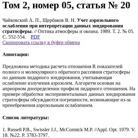
Том 2, номер 05, статья № 20
Чайковский А. П., Щербаков В. Н.
Учет аэрозольного
ослабления при интерпретации данных зондирования
стратосферы
. // Оптика атмосферы и океана. 1989. Т. 2. № 05.
С. 552-554.
PDF
Скопировать ссылку в буфер обмена
Аннотация:
Предложена методика расчета отношения R показателей
полного и молекулярного обратного рассеяния стратосферы
по данным лидарного зондирования, учитывающая
ослабление излучения аэрозолем. Алгоритм основан на
априорном доопределении профиля лидарного отношения. На
примере обработки экспериментальных данных зондирования
стратосферы обсуждаются погрешности, возникающие из-за
пренебрежения аэрозольным ослаблением.
Список литературы:
1. Russell Р.В., Swissler J.J., McCormick M.P. //Appl. Opt. 1979. V.
18. №22. P. 3783-3797.