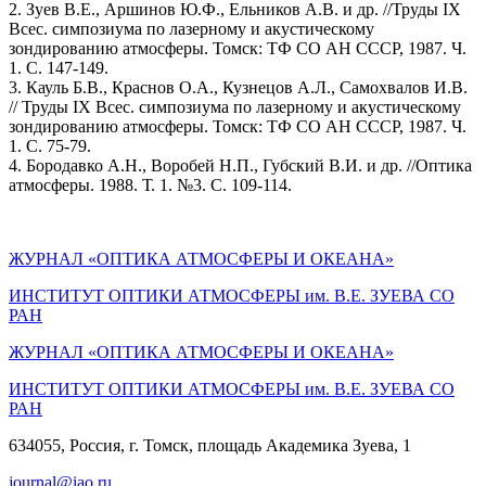
2. Зуев В.E., Аршинов Ю.Ф., Ельников А.В. и др. //Труды IX
Всес. симпозиума по лазерному и акустическому
зондированию атмосферы. Томск: ТФ СО АН СССР, 1987. Ч.
1. С. 147-149.
3. Кауль Б.В., Краснов О.А., Кузнецов А.Л., Самохвалов И.В.
// Труды IX Всес. симпозиума по лазерному и акустическому
зондированию атмосферы. Томск: ТФ СО АН СССР, 1987. Ч.
1. С. 75-79.
4. Бородавко А.Н., Воробей Н.П., Губский В.И. и др. //Оптика
атмосферы. 1988. Т. 1. №3. С. 109-114.
ЖУРНАЛ «ОПТИКА АТМОСФЕРЫ И ОКЕАНА»
ИНСТИТУТ ОПТИКИ АТМОСФЕРЫ им. В.Е. ЗУЕВА СО
РАН
ЖУРНАЛ «ОПТИКА АТМОСФЕРЫ И ОКЕАНА»
ИНСТИТУТ ОПТИКИ АТМОСФЕРЫ
им.
В.Е. ЗУЕВА СО
РАН
634055, Россия, г. Томск, площадь Академика Зуева, 1
journal@iao.ru