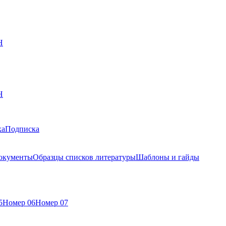
Н
Н
ка
Подписка
окументы
Образцы списков литературы
Шаблоны и гайды
5
Номер 06
Номер 07