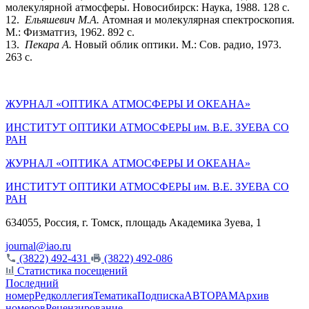
молекулярной атмосферы. Новосибирск: Наука, 1988. 128 с.
12.
Ельяшевич М.А.
Атомная и молекулярная спектроскопия.
М.: Физматгиз, 1962. 892 с.
13.
Пекара А.
Новый облик оптики. М.: Сов. радио, 1973.
263 с.
ЖУРНАЛ «ОПТИКА АТМОСФЕРЫ И ОКЕАНА»
ИНСТИТУТ ОПТИКИ АТМОСФЕРЫ им. В.Е. ЗУЕВА СО
РАН
ЖУРНАЛ «ОПТИКА АТМОСФЕРЫ И ОКЕАНА»
ИНСТИТУТ ОПТИКИ АТМОСФЕРЫ
им.
В.Е. ЗУЕВА СО
РАН
634055, Россия, г. Томск, площадь Академика Зуева, 1
journal@iao.ru
(3822) 492-431
(3822) 492-086
Статистика посещений
Последний
номер
Редколлегия
Тематика
Подписка
АВТОРАМ
Архив
номеров
Рецензирование