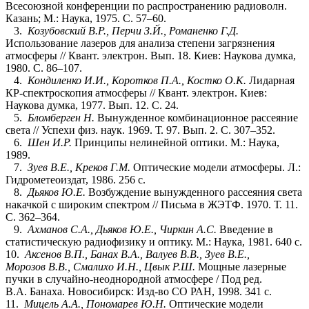
Всесоюзной конференции по распространению радиоволн.
Казань; М.: Наука, 1975. С. 57–60.
3.
Козубовский В.Р., Перчи З.Й., Романенко Г.Д.
Использование лазеров для анализа степени загрязнения
атмосферы // Квант. электрон. Вып. 18. Киев: Наукова думка,
1980. С. 86–107.
4.
Кондиленко И.И., Коротков П.А., Костко О.К.
Лидарная
КР-спектроскопия атмосферы // Квант. электрон. Киев:
Наукова думка, 1977. Вып. 12. С. 24.
5.
Бломберген Н.
Вынужденное комбинационное рассеяние
света // Успехи физ. наук. 1969. Т. 97. Вып. 2. С. 307–352.
6.
Шен И.Р.
Принципы нелинейной оптики. М.: Наука,
1989.
7.
Зуев В.Е., Креков Г.М.
Оптические модели атмосферы. Л.:
Гидрометеоиздат, 1986. 256 с.
8.
Дьяков Ю.Е.
Возбуждение вынужденного рассеяния света
накачкой с широким спектром // Письма в ЖЭТФ. 1970. Т. 11.
С. 362–364.
9.
Ахманов С.А., Дьяков Ю.Е., Чиркин А.С.
Введение в
статистическую радиофизику и оптику. М.: Наука, 1981. 640 с.
10.
Аксенов В.П., Банах В.А., Валуев В.В., Зуев В.Е.,
Морозов В.В., Смалихо И.Н., Цвык Р.Ш.
Мощные лазерные
пучки в случайно-неоднородной атмосфере / Под ред.
В.А. Банаха. Новосибирск: Изд-во СО РАН, 1998. 341 с.
11.
Мицель А.А., Пономарев Ю.Н.
Оптические модели