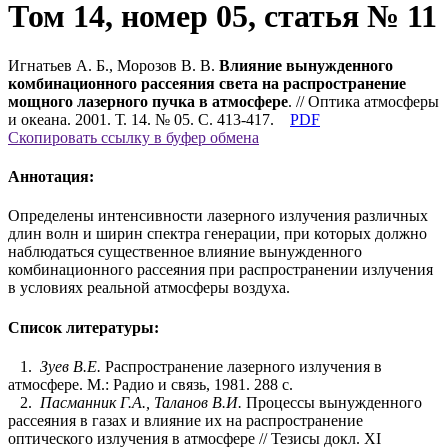
Том 14, номер 05, статья № 11
Игнатьев А. Б., Морозов В. В.
Влияние вынужденного
комбинационного рассеяния света на распространение
мощного лазерного пучка в атмосфере
. // Оптика атмосферы
и океана. 2001. Т. 14. № 05. С. 413-417.
PDF
Скопировать ссылку в буфер обмена
Аннотация:
Определены интенсивности лазерного излучения различных
длин волн и ширин спектра генерации, при которых должно
наблюдаться существенное влияние вынужденного
комбинационного рассеяния при распространении излучения
в условиях реальной атмосферы воздуха.
Список литературы:
1.
Зуев В.Е.
Распространение лазерного излучения в
атмосфере. М.: Радио и связь, 1981. 288 с.
2.
Пасманник Г.А., Таланов В.И.
Процессы вынужденного
рассеяния в газах и влияние их на распространение
оптического излучения в атмосфере // Тезисы докл. XI