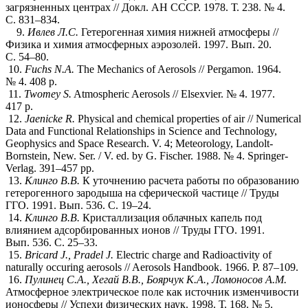
загрязненных центрах // Докл. АН СССР. 1978. Т. 238. № 4.
С. 831–834.
9.
Ивлев Л.С.
Гетерогенная химия нижней атмосферы //
Физика и химия атмосферных аэрозолей. 1997. Вып. 20.
С. 54–80.
10.
Fuchs N.A.
The Mechanics of Aerosols // Pergamon. 1964.
№ 4. 408 p.
11.
Twomey S.
Atmospheric Aerosols // Elsexvier. № 4. 1977.
417 p.
12.
Jaenicke R.
Physical and chemical properties of air // Numerical
Data and Functional Relationships in Science and Technology,
Geophysics and Space Research. V. 4; Meteorology, Landolt-
Bornstein, New. Ser. / V. ed. by G. Fischer. 1988. № 4. Springer-
Verlag. 391–457 pp.
13.
Клинго В.В.
К уточнению расчета работы по образованию
гетерогенного зародыша на сферической частице // Труды
ГГО. 1991. Вып. 536. С. 19–24.
14.
Клинго В.В.
Кристаллизация облачных капель под
влиянием адсорбированных ионов // Труды ГГО. 1991.
Вып. 536. С. 25–33.
15.
Bricard J., Pradel J.
Electric charge and Radioactivity of
naturally occuring aerosols // Aerosols Handbook. 1966. P. 87–109.
16.
Пулинец С.А., Хегай В.В., Боярчук К.А., Ломоносов А.М.
Атмосферное электрическое поле как источник изменчивости
ионосферы // Успехи физических наук. 1998. Т. 168. № 5.