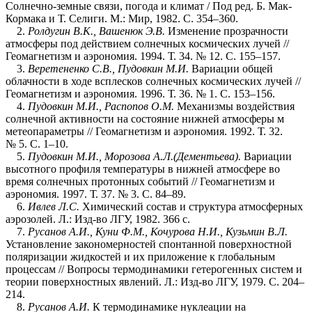
Солнечно-земные связи, погода и климат / Под ред. Б. Мак-
Кормака и Т. Селиги. М.: Мир, 1982. С. 354–360.
2.
Ролдугин В.К., Вашенюк Э.В.
Изменение прозрачности
атмосферы под действием солнечных космических лучей //
Геомагнетизм и аэрономия. 1994. Т. 34. № 12. С. 155–157.
3.
Веретененко С.В., Пудовкин М.И.
Вариации общей
облачности в ходе всплесков солнечных космических лучей //
Геомагнетизм и аэрономия. 1996. Т. 36. № 1. С. 153–156.
4.
Пудовкин М.И., Распопов О.М.
Механизмы воздействия
солнечной активности на состояние нижней атмосферы м
метеопараметры // Геомагнетизм и аэрономия. 1992. Т. 32.
№ 5. С. 1–10.
5.
Пудовкин М.И., Морозова А.Л.(Дементьева).
Вариации
высотного профиля температуры в нижней атмосфере во
время солнечных протонных событий // Геомагнетизм и
аэрономия. 1997. Т. 37. № 3. С. 84–89.
6.
Ивлев Л.С.
Химический состав и структура атмосферных
аэрозолей. Л.: Изд-во ЛГУ, 1982. 366 с.
7.
Русанов А.И., Куни Ф.М., Кочурова Н.И., Кузьмин В.Л.
Установление закономерностей спонтанной поверхностной
поляризации жидкостей и их приложение к глобальным
процессам // Вопросы термодинамики гетерогенных систем и
теории поверхностных явлений. Л.: Изд-во ЛГУ, 1979. С. 204–
214.
8.
Русанов А.И.
К термодинамике нуклеации на