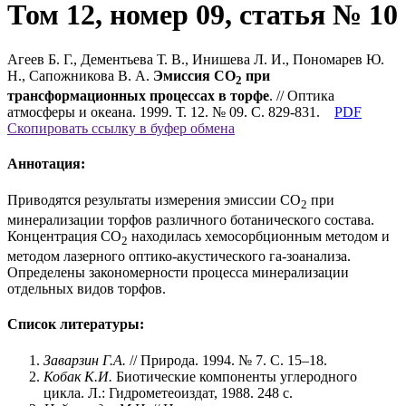
Том 12, номер 09, статья № 10
Агеев Б. Г., Дементьева Т. В., Инишева Л. И., Пономарев Ю.
Н., Сапожникова В. А.
Эмиссия CO
при
2
трансформационных процессах в торфе
. // Оптика
атмосферы и океана. 1999. Т. 12. № 09. С. 829-831.
PDF
Скопировать ссылку в буфер обмена
Аннотация:
Приводятся результаты измерения эмиссии CO
при
2
минерализации торфов различного ботанического состава.
Концентрация CO
находилась хемосорбционным методом и
2
методом лазерного оптико-акустического га-зоанализа.
Определены закономерности процесса минерализации
отдельных видов торфов.
Список литературы:
Заварзин Г.А.
// Природа. 1994. № 7. С. 15–18.
Кобак К.И.
Биотические компоненты углеродного
цикла. Л.: Гидрометеоиздат, 1988. 248 с.