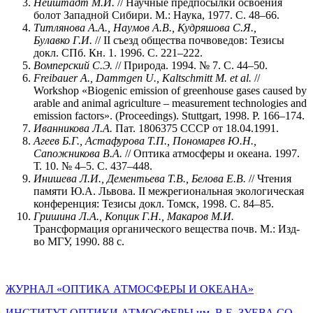
Нейштадт М.И.
// Научные предпосылки освоения
болот Западной Сибири. М.: Наука, 1977. С. 48–66.
Титлянова А.А., Наумов А.В., Кудряшова С.Я.,
Булавко Г.И.
// II съезд общества почвоведов: Тезисы
докл. СПб. Кн. 1. 1996. С. 221–222.
Вомперский С.Э.
// Природа. 1994. № 7. С. 44–50.
Freibauer A., Dаmmgen U., Kaltschmitt M. et al.
//
Workshop «Biogenic emission of greenhouse gases caused by
arable and animal agriculture – measurement technologies and
emission factors». (Proceedings). Stuttgart, 1998. P. 166–174.
Иванникова Л.А.
Пат. 1806375 СССР от 18.04.1991.
Агеев Б.Г., Астафурова Т.П., Пономарев Ю.Н.,
Сапожникова В.А.
// Оптика атмосферы и океана. 1997.
Т. 10. № 4–5. С. 437–448.
Инишева Л.И., Дементьева Т.В., Белова Е.В.
// Чтения
памяти Ю.А. Львова. II межрегиональная экологическая
конференция: Тезисы докл. Томск, 1998. С. 84–85.
Гришина Л.А., Копцик Г.Н., Макаров М.И.
Трансформация органического вещества почв. М.: Изд-
во МГУ, 1990. 88 с.
ЖУРНАЛ «ОПТИКА АТМОСФЕРЫ И ОКЕАНА»
ИНСТИТУТ ОПТИКИ АТМОСФЕРЫ им. В.Е. ЗУЕВА СО