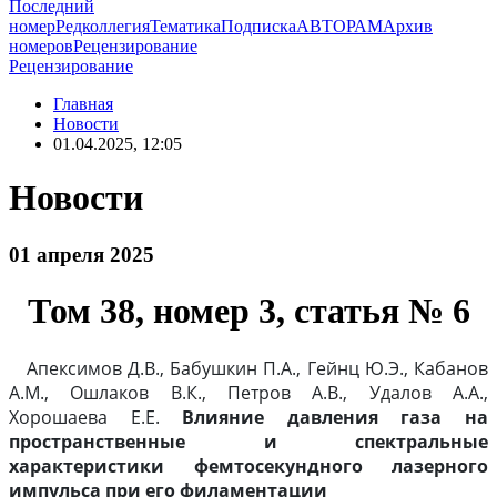
Последний
номер
Редколлегия
Тематика
Подписка
АВТОРАМ
Архив
номеров
Рецензирование
Рецензирование
Главная
Новости
01.04.2025, 12:05
Новости
01 апреля 2025
Том 38, номер 3, статья № 6
Апексимов Д.В., Бабушкин П.А., Гейнц Ю.Э., Кабанов
А.М., Ошлаков В.К., Петров А.В., Удалов А.А.,
Хорошаева Е.Е.
Влияние давления газа на
пространственные и спектральные
характеристики фемтосекундного лазерного
импульса при его филаментации