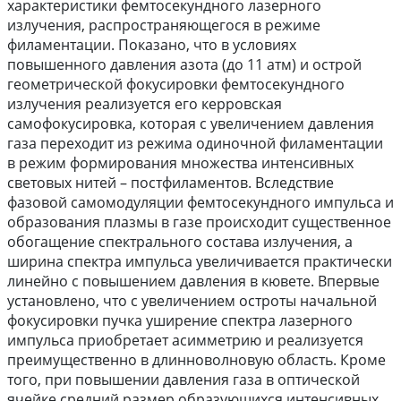
характеристики фемтосекундного лазерного
излучения, распространяющегося в режиме
филаментации. Показано, что в условиях
повышенного давления азота (до 11 атм) и острой
геометрической фокусировки фемтосекундного
излучения реализуется его керровская
самофокусировка, которая с увеличением давления
газа переходит из режима одиночной филаментации
в режим формирования множества интенсивных
световых нитей – постфиламентов. Вследствие
фазовой самомодуляции фемтосекундного импульса и
образования плазмы в газе происходит существенное
обогащение спектрального состава излучения, а
ширина спектра импульса увеличивается практически
линейно с повышением давления в кювете. Впервые
установлено, что с увеличением остроты начальной
фокусировки пучка уширение спектра лазерного
импульса приобретает асимметрию и реализуется
преимущественно в длинноволновую область. Кроме
того, при повышении давления газа в оптической
ячейке средний размер образующихся интенсивных