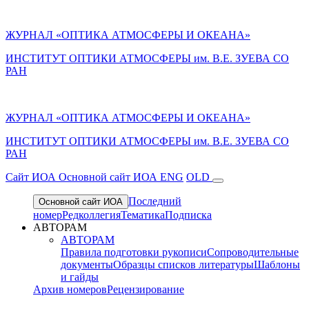
ЖУРНАЛ «ОПТИКА АТМОСФЕРЫ И ОКЕАНА»
ИНСТИТУТ ОПТИКИ АТМОСФЕРЫ им. В.Е. ЗУЕВА СО
РАН
ЖУРНАЛ «ОПТИКА АТМОСФЕРЫ И ОКЕАНА»
ИНСТИТУТ ОПТИКИ АТМОСФЕРЫ
им.
В.Е. ЗУЕВА СО
РАН
Cайт ИОА
Основной сайт ИОА
ENG
OLD
Последний
Основной сайт ИОА
номер
Редколлегия
Тематика
Подписка
АВТОРАМ
АВТОРАМ
Правила подготовки рукописи
Сопроводительные
документы
Образцы списков литературы
Шаблоны
и гайды
Архив номеров
Рецензирование