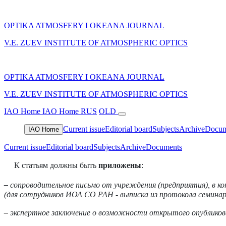
OPTIKA ATMOSFERY I OKEANA JOURNAL
V.E. ZUEV INSTITUTE OF ATMOSPHERIC OPTICS
OPTIKA ATMOSFERY I OKEANA JOURNAL
V.E. ZUEV INSTITUTE OF ATMOSPHERIC OPTICS
IAO Home
IAO Home
RUS
OLD
Current issue
Editorial board
Subjects
Archive
Docum
IAO Home
Current issue
Editorial board
Subjects
Archive
Documents
К статьям
должны быть
приложены
:
–
сопроводительное
письмо от учреждения (предприятия), в к
(для сотрудников ИОА СО РАН - выписка из
протокола
семинар
–
экспертное заключение о
возможности
открытого опубликов