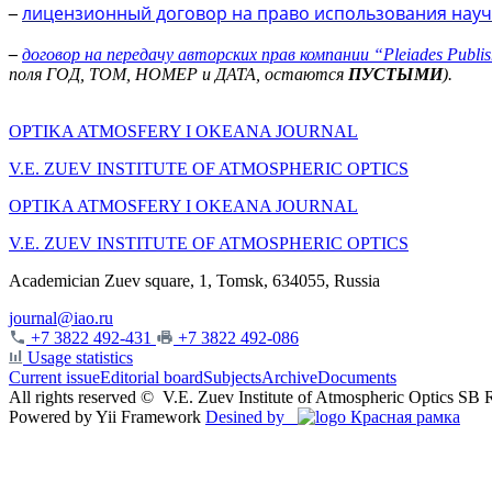
лицензионный договор на право использования науч
–
–
договор на передачу авторских прав компании “Pleiades Publish
поля ГОД, ТОМ, НОМЕР и ДАТА, остаются
ПУСТЫМИ
)
.
OPTIKA ATMOSFERY I OKEANA JOURNAL
V.E. ZUEV INSTITUTE OF ATMOSPHERIC OPTICS
OPTIKA ATMOSFERY I OKEANA JOURNAL
V.E. ZUEV INSTITUTE OF ATMOSPHERIC OPTICS
Academician Zuev square, 1, Tomsk, 634055, Russia
journal@iao.ru
+7 3822 492-431
+7 3822 492-086
Usage statistics
Current issue
Editorial board
Subjects
Archive
Documents
All rights reserved ©
V.E. Zuev Institute of Atmospheric Optics SB
Powered by Yii Framework
Desined by
Красная рамка